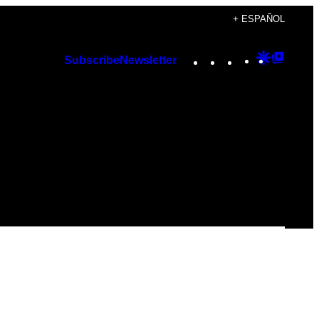
+ ESPAÑOL
Instagram
TikTok
YouTube
Google
Googl
Subscribe
Newsletter
Discover
Top
Posts