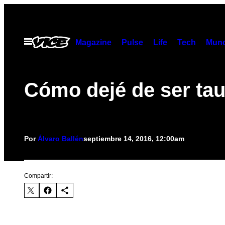
Saltar
al
contenido
Abrir
Magazine
Pulse
Life
Tech
Munc
Menú
Cómo dejé de ser tau
Por
Álvaro Ballén
septiembre 14, 2016, 12:00am
Compartir: