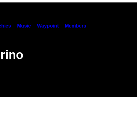
hies
Music
Waypoint
Members
rino