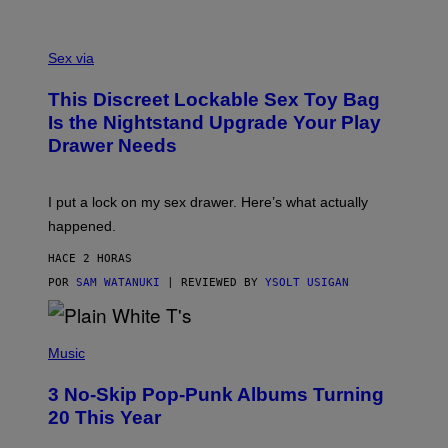
O
F
S
F
A
Sex via
/
M
W
W
I
This Discreet Lockable Sex Toy Bag
A
R
T
E
Is the Nightstand Upgrade Your Play
A
I
Drawer Needs
N
M
U
A
K
G
I
E
I put a lock on my sex drawer. Here’s what actually
F
)
O
happened.
R
V
HACE 2 HORAS
I
C
POR
SAM WATANUKI
| REVIEWED BY
YSOLT USIGAN
E
P
H
Music
O
T
3 No-Skip Pop-Punk Albums Turning
O
B
20 This Year
Y
S