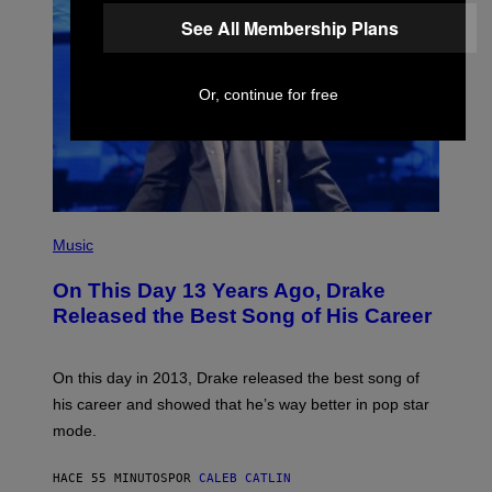
See All Membership Plans
Or, continue for free
(
P
Music
H
O
On This Day 13 Years Ago, Drake
T
O
Released the Best Song of His Career
B
Y
G
A
On this day in 2013, Drake released the best song of
R
his career and showed that he’s way better in pop star
Y
G
mode.
E
R
S
HACE 55 MINUTOS
POR
CALEB CATLIN
H