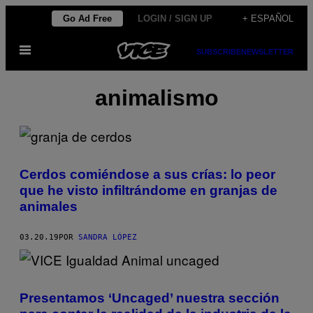
Saltar
Go Ad Free
LOGIN / SIGN UP
+ ESPAÑOL
al
Abrir
contenido
SUBSCRIBE
NEWSLETTER
Menú
animalismo
Cerdos comiéndose a sus crías: lo peor
que he visto infiltrándome en granjas de
animales
03.20.19
POR
SANDRA LÓPEZ
Presentamos ‘Uncaged’ nuestra sección