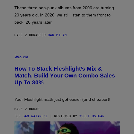
C
O
These three pop-punk albums from 2006 are turning
T
20 years old. In 2026, we still listen to them front to
T
G
back, 20 years later.
R
I
E
HACE 2 HORAS
POR
DAN MILAM
S
/
G
F
E
L
Sex via
T
E
T
S
Y
How To Stack Fleshlight’s Mix &
H
I
L
M
Match, Build Your Own Combo Sales
I
A
Up To 30%
G
G
H
E
T
S
Your Fleshlight math just got easier (and cheaper)!
HACE 2 HORAS
POR
SAM WATANUKI
| REVIEWED BY
YSOLT USIGAN