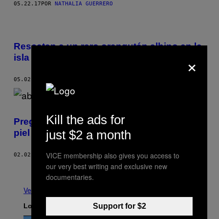
05.22.17
POR
NATHALIA GUERRERO
Rescatan a un raro orangután albino en la
×
isla de Borneo
05.02.17
POR
ADI RENALDI
Kill the ads for
Preguntamos a personas con abrigos de
just $2 a month
piel qué piensan del maltrato animal
VICE membership also gives you access to
02.02.17
POR
DAVID BROWN
our very best writing and exclusive new
Más antiguo
documentaries.
Ver todo
Support for $2
Lo más reciente