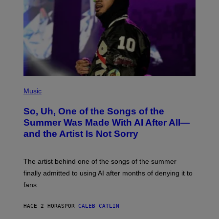
(
P
Music
H
O
So, Uh, One of the Songs of the
T
O
Summer Was Made With AI After All—
B
and the Artist Is Not Sorry
Y
T
I
M
The artist behind one of the songs of the summer
M
O
finally admitted to using AI after months of denying it to
S
fans.
E
N
F
HACE 2 HORAS
POR
CALEB CATLIN
E
L