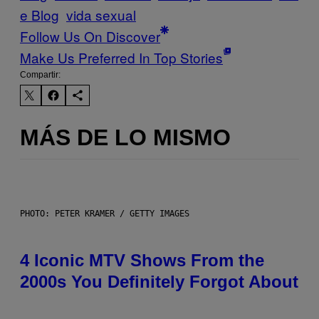
e Blog
vida sexual
Follow Us On Discover
Make Us Preferred In Top Stories
Compartir:
MÁS DE LO MISMO
PHOTO: PETER KRAMER / GETTY IMAGES
4 Iconic MTV Shows From the
2000s You Definitely Forgot About