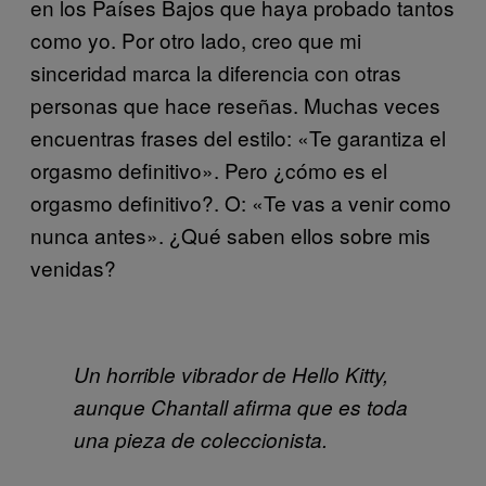
en los Países Bajos que haya probado tantos
como yo. Por otro lado, creo que mi
sinceridad marca la diferencia con otras
personas que hace reseñas. Muchas veces
encuentras frases del estilo: «Te garantiza el
orgasmo definitivo». Pero ¿cómo es el
orgasmo definitivo?. O: «Te vas a venir como
nunca antes». ¿Qué saben ellos sobre mis
venidas?
Un horrible vibrador de Hello Kitty,
aunque Chantall afirma que es toda
una pieza de coleccionista.