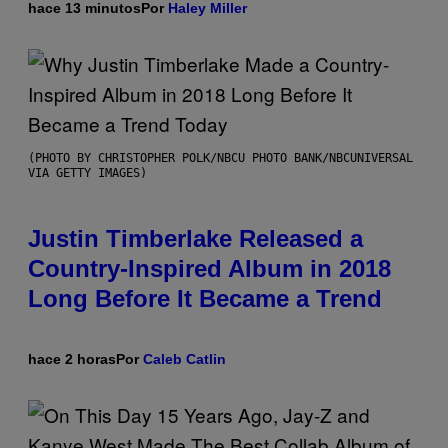
hace 13 minutos
Por
Haley Miller
(PHOTO BY CHRISTOPHER POLK/NBCU PHOTO BANK/NBCUNIVERSAL
VIA GETTY IMAGES)
Justin Timberlake Released a
Country-Inspired Album in 2018
Long Before It Became a Trend
hace 2 horas
Por
Caleb Catlin