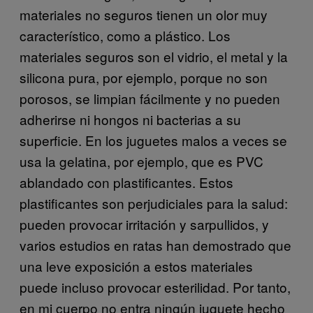
materiales no seguros tienen un olor muy
característico, como a plástico. Los
materiales seguros son el vidrio, el metal y la
silicona pura, por ejemplo, porque no son
porosos, se limpian fácilmente y no pueden
adherirse ni hongos ni bacterias a su
superficie. En los juguetes malos a veces se
usa la gelatina, por ejemplo, que es PVC
ablandado con plastificantes. Estos
plastificantes son perjudiciales para la salud:
pueden provocar irritación y sarpullidos, y
varios estudios en ratas han demostrado que
una leve exposición a estos materiales
puede incluso provocar esterilidad. Por tanto,
en mi cuerpo no entra ningún juguete hecho