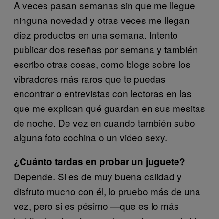
A veces pasan semanas sin que me llegue
ninguna novedad y otras veces me llegan
diez productos en una semana. Intento
publicar dos reseñas por semana y también
escribo otras cosas, como blogs sobre los
vibradores más raros que te puedas
encontrar o entrevistas con lectoras en las
que me explican qué guardan en sus mesitas
de noche. De vez en cuando también subo
alguna foto cochina o un video sexy.
¿Cuánto tardas en probar un juguete?
Depende. Si es de muy buena calidad y
disfruto mucho con él, lo pruebo más de una
vez, pero si es pésimo —que es lo más