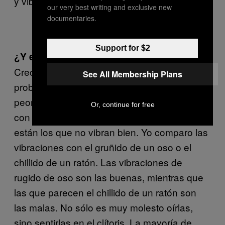
y vibra muy intensamente.
our very best writing and exclusive new
documentaries.
Support for $2
¿Y el peor?
Creo que más de la mitad de los que he
See All Membership Plans
probado podrían incluirse en la categoría «el
peor». Cualquiera de ellos que esté fabricado
Or, continue for free
con materiales poco seguros es malo. Luego
están los que no vibran bien. Yo comparo las
vibraciones con el gruñido de un oso o el
chillido de un ratón. Las vibraciones de
rugido de oso son las buenas, mientras que
las que parecen el chillido de un ratón son
las malas. No sólo es muy molesto oírlas,
sino sentirlas en el clítoris. La mayoría de