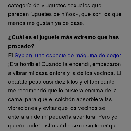
categoría de «juguetes sexuales que
parecen juguetes de niños», que son los que
menos me gustan ya de base.
¿Cuál es el juguete más extremo que has
probado?
El
Sybian, una especie de máquina de coger.
¡Era horrible! Cuando la encendí, empezaron
a vibrar mi casa entera y la de los vecinos. El
aparato pesa casi diez kilos y el fabricante
me recomendó que lo pusiera encima de la
cama, para que el colchón absorbiera las
vibraciones y evitar que los vecinos se
enteraran de mi pequeña aventura. Pero yo
quiero poder disfrutar del sexo sin tener que