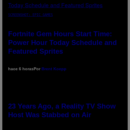
SCREENSHOT: EPIC GAMES
Fortnite Gem Hours Start Time:
Power Hour Today Schedule and
Featured Sprites
hace 6 horas
Por
Brent Koepp
23 Years Ago, a Reality TV Show
Host Was Stabbed on Air