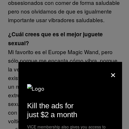
obsesionados con comer de forma saludable
pero nos olvidamos de que es igualmente
importante usar vibradores saludables.
¿Cuál crees que es el mejor juguete
sexual?
Mi favorito es el Europe Magic Wand, pero
sólo porque me encanta cómo vibra, porque
×
la verdad es que es el vibrador más feo que
existe en el mercado. Se parece un poco a
un micrófono, con una bola enorme en un
extremo. Si nunca has probado un juguete
sexual, no te recomendaría que empezaras
Kill the ads for
con este. Al funcionar con corriente de 220
just $2 a month
voltios, debe ir enchufado a la toma principal
VICE membership also gives you access to