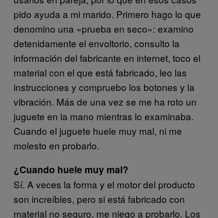
pido ayuda a mi marido. Primero hago lo que
denomino una «prueba en seco»: examino
detenidamente el envoltorio, consulto la
información del fabricante en internet, toco el
material con el que está fabricado, leo las
instrucciones y compruebo los botones y la
vibración. Más de una vez se me ha roto un
juguete en la mano mientras lo examinaba.
Cuando el juguete huele muy mal, ni me
molesto en probarlo.
¿Cuando huele muy mal?
Sí. A veces la forma y el motor del producto
son increíbles, pero si está fabricado con
material no seguro, me niego a probarlo. Los