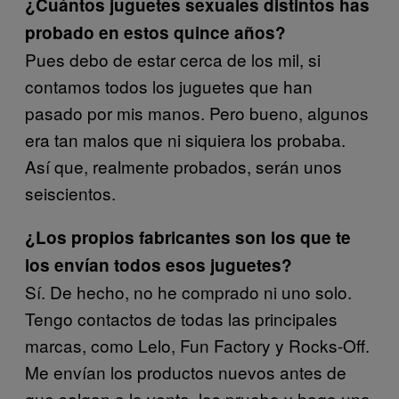
¿Cuántos juguetes sexuales distintos has
probado en estos quince años?
Pues debo de estar cerca de los mil, si
contamos todos los juguetes que han
pasado por mis manos. Pero bueno, algunos
era tan malos que ni siquiera los probaba.
Así que, realmente probados, serán unos
seiscientos.
¿Los propios fabricantes son los que te
los envían todos esos juguetes?
Sí. De hecho, no he comprado ni uno solo.
Tengo contactos de todas las principales
marcas, como Lelo, Fun Factory y Rocks-Off.
Me envían los productos nuevos antes de
que salgan a la venta, los pruebo y hago una