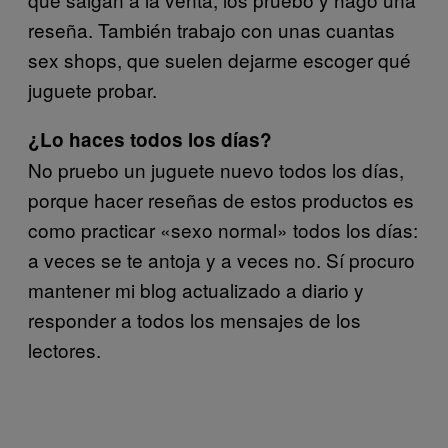
reseña. También trabajo con unas cuantas
sex shops, que suelen dejarme escoger qué
juguete probar.
¿Lo haces todos los días?
No pruebo un juguete nuevo todos los días,
porque hacer reseñas de estos productos es
como practicar «sexo normal» todos los días:
a veces se te antoja y a veces no. Sí procuro
mantener mi blog actualizado a diario y
responder a todos los mensajes de los
lectores.