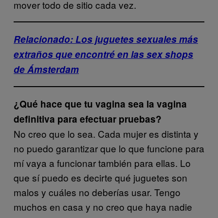
mover todo de sitio cada vez.
Relacionado: Los juguetes sexuales más
extraños que encontré en las sex shops
de Ámsterdam
¿Qué hace que tu vagina sea la vagina
definitiva para efectuar pruebas?
No creo que lo sea. Cada mujer es distinta y
no puedo garantizar que lo que funcione para
mí vaya a funcionar también para ellas. Lo
que sí puedo es decirte qué juguetes son
malos y cuáles no deberías usar. Tengo
muchos en casa y no creo que haya nadie