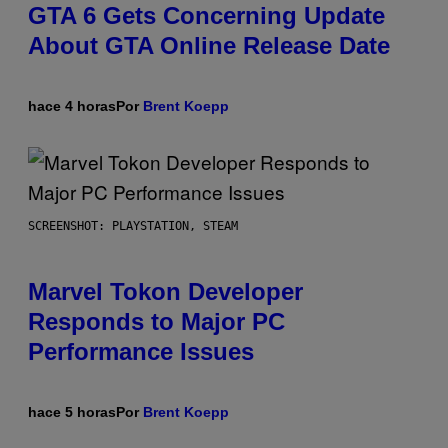
GTA 6 Gets Concerning Update
About GTA Online Release Date
hace 4 horas
Por
Brent Koepp
SCREENSHOT: PLAYSTATION, STEAM
Marvel Tokon Developer
Responds to Major PC
Performance Issues
hace 5 horas
Por
Brent Koepp