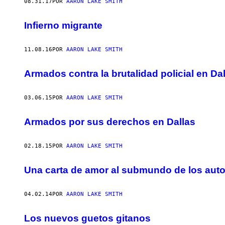
AUTHOR
08.31.17
POR
AARON LAKE SMITH
Infierno migrante
11.08.16
POR
AARON LAKE SMITH
Armados contra la brutalidad policial en Da
03.06.15
POR
AARON LAKE SMITH
Armados por sus derechos en Dallas
02.18.15
POR
AARON LAKE SMITH
Una carta de amor al submundo de los au
04.02.14
POR
AARON LAKE SMITH
Los nuevos guetos gitanos