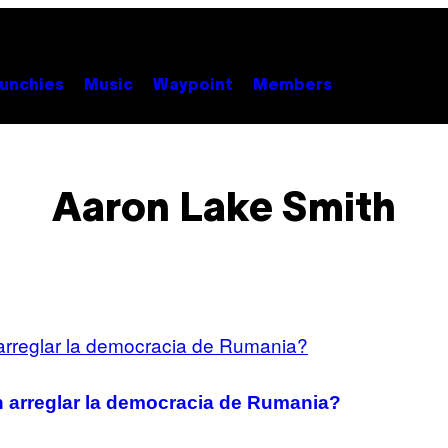
unchies
Music
Waypoint
Members
Aaron Lake Smith
 arreglar la democracia de Rumania?