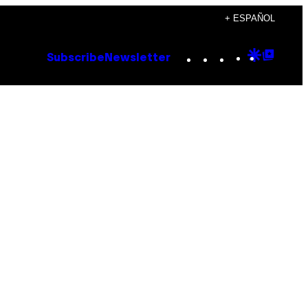
+ ESPAÑOL
Instagram
TikTok
YouTube
Google
Goog
Subscribe
Newsletter
Discove
Top
Posts