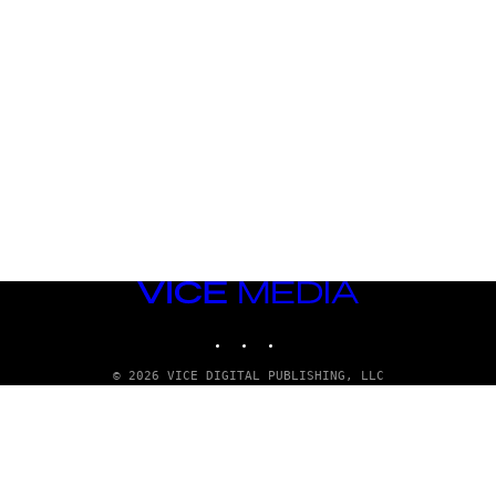
VICE
MEDIA
INSTAGRAM
TIKTOK
YOUTUBE
© 2026 VICE DIGITAL PUBLISHING, LLC