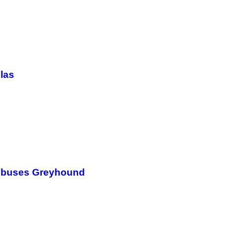
llas
tobuses Greyhound