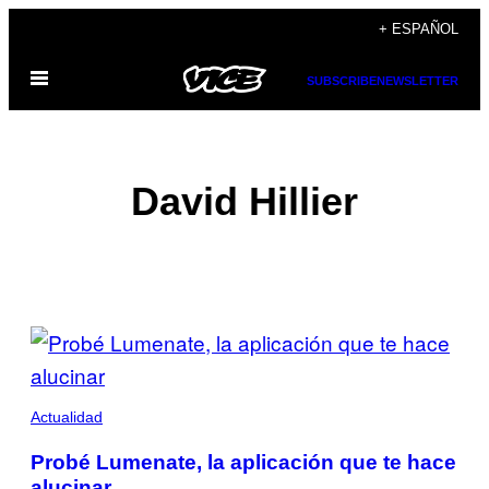
Saltar
+ ESPAÑOL
al
Abrir
contenido
SUBSCRIBE
NEWSLETTER
Menú
David Hillier
POSTS
BY
THIS
Actualidad
AUTHOR
Probé Lumenate, la aplicación que te hace
alucinar