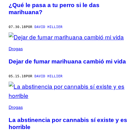
¿Qué le pasa a tu perro si le das
marihuana?
07.30.18
POR
DAVID HILLIER
Drogas
Dejar de fumar marihuana cambió mi vida
05.15.18
POR
DAVID HILLIER
Drogas
La abstinencia por cannabis sí existe y es
horrible