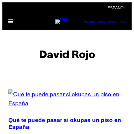
Saltar
+ ESPAÑOL
al
Abrir
contenido
SUBSCRIBE
NEWSLETTER
Menú
David Rojo
POSTS
BY
THIS
Qué te puede pasar si okupas un piso en
AUTHOR
España