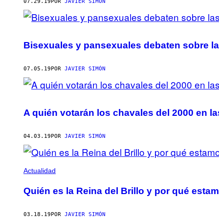
AUTHOR
07.29.19
POR
JAVIER SIMÓN
Bisexuales y pansexuales debaten sobre la
07.05.19
POR
JAVIER SIMÓN
A quién votarán los chavales del 2000 en l
04.03.19
POR
JAVIER SIMÓN
Actualidad
Quién es la Reina del Brillo y por qué est
03.18.19
POR
JAVIER SIMÓN