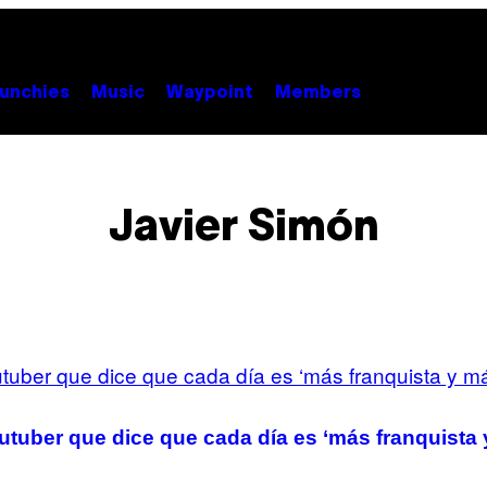
unchies
Music
Waypoint
Members
Javier Simón
outuber que dice que cada día es ‘más franquista