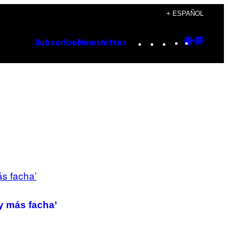
+ ESPAÑOL
Instagram
TikTok
YouTube
Google
Goog
Subscribe
Newsletter
Discove
Top
Posts
 y más facha’