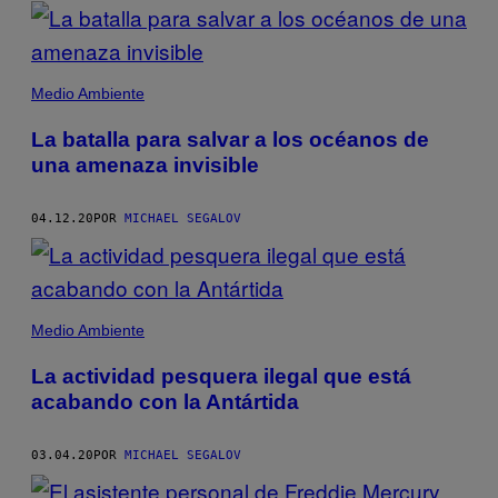
POSTS
BY
THIS
Medio Ambiente
AUTHOR
La batalla para salvar a los océanos de
una amenaza invisible
04.12.20
POR
MICHAEL SEGALOV
Medio Ambiente
La actividad pesquera ilegal que está
acabando con la Antártida
03.04.20
POR
MICHAEL SEGALOV