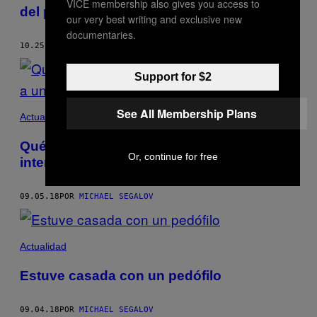
VICE membership also gives you access to
del porno
our very best writing and exclusive new
documentaries.
10.25.18
POR
MICHAEL SEGALOV
Support for $2
See All Membership Plans
Actualidad
Qué pasa cuando un actor hetero
Or, continue for free
interpreta a una persona LGTBI
09.05.18
POR
MICHAEL SEGALOV
Actualidad
Estuve casada con un pedófilo
09.04.18
POR
MICHAEL SEGALOV