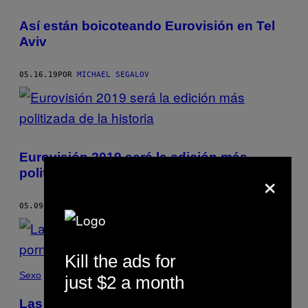
Así están boicoteando Eurovisión en Tel
Aviv
05.16.19
POR
MICHAEL SEGALOV
Eurovisión 2019 será la edición más
×
politizada de la historia
05.09.19
POR
MICHAEL SEGALOV
Kill the ads for
Sexo
just $2 a month
Las páginas web para fans son el futuro