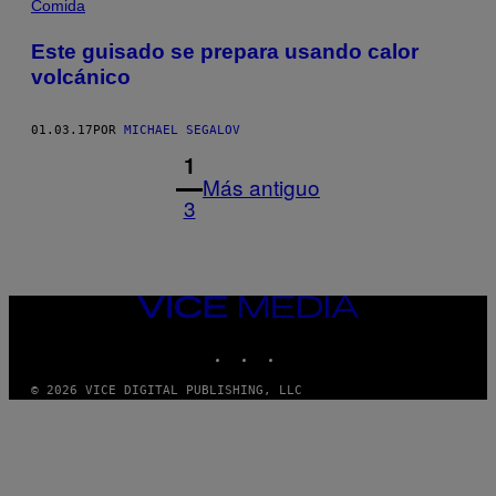
Comida
Este guisado se prepara usando calor
volcánico
01.03.17
POR
MICHAEL SEGALOV
1
Más antiguo
3
VICE
MEDIA
INSTAGRAM
TIKTOK
YOUTUBE
© 2026 VICE DIGITAL PUBLISHING, LLC