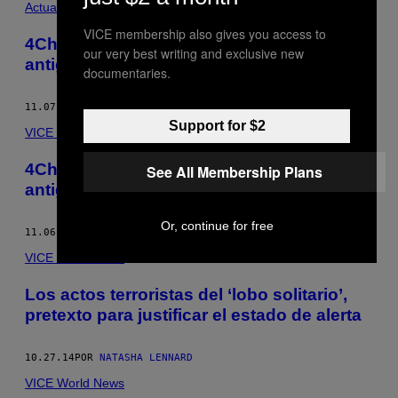
Actualidad
VICE membership also gives you access to
4Chan es solo un nuevo medio para las
our very best writing and exclusive new
antiguas formas de comunicar asesinatos
documentaries.
11.07.14
POR
NATASHA LENNARD
Support for $2
VICE World News
4Chan es solo un nuevo medio para las
See All Membership Plans
antiguas formas de comunicar asesinatos
Or, continue for free
11.06.14
POR
NATASHA LENNARD
VICE World News
Los actos terroristas del ‘lobo solitario’,
pretexto para justificar el estado de alerta
10.27.14
POR
NATASHA LENNARD
VICE World News