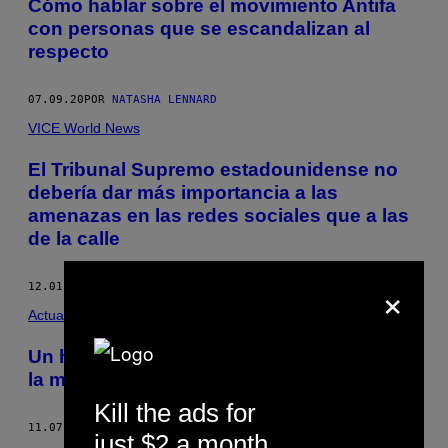
Cómo hablar sobre el movimiento Antifa
con personas que se escandalizan al
respecto
07.09.20
POR
NATASHA LENNARD
VICE World News
El Tribunal Supremo estadounidense no
debería dar más importancia a las
amenazas en las redes sociales que a las
de la calle
×
12.01.14
POR
NATASHA LENNARD
Actualidad
Un hombre publicó en 4Chan imágenes de
la mujer a la que asesinó
Kill the ads for
11.07.14
POR
NATASHA LENNARD
just $2 a month