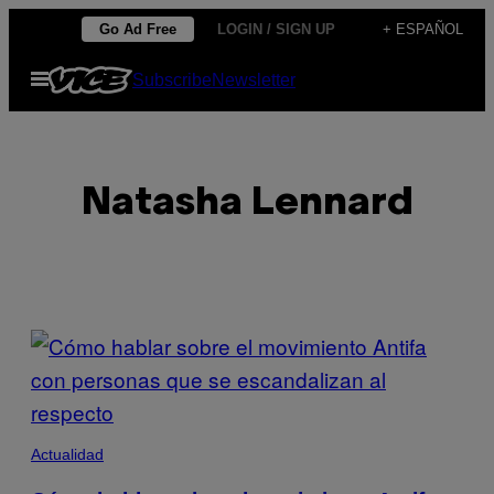
Saltar
Go Ad Free
LOGIN / SIGN UP
+ ESPAÑOL
al
Abrir
Subscribe
Newsletter
contenido
Menú
Natasha Lennard
POSTS
BY
THIS
Actualidad
AUTHOR