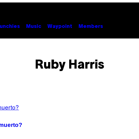
unchies
Music
Waypoint
Members
Ruby Harris
 muerto?