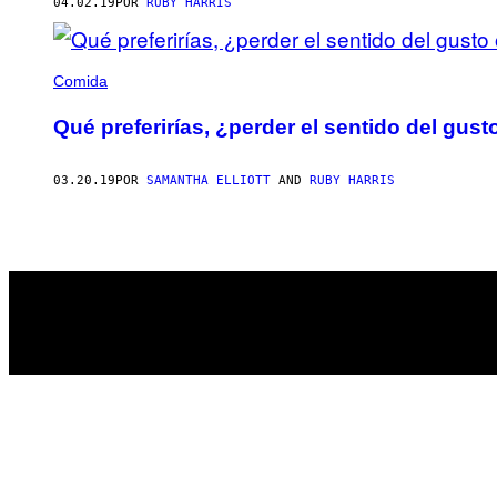
AUTHOR
04.02.19
POR
RUBY HARRIS
Comida
Qué preferirías, ¿perder el sentido del gus
03.20.19
POR
SAMANTHA ELLIOTT
AND
RUBY HARRIS