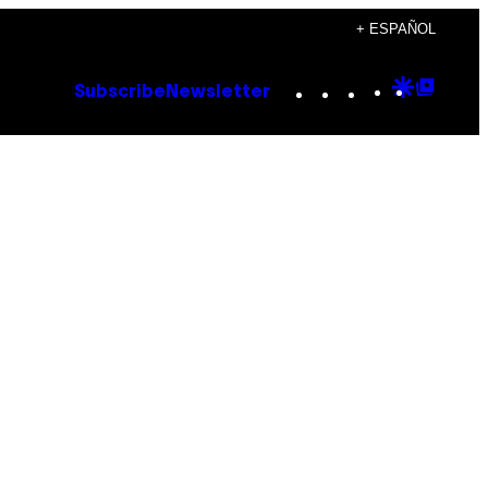
+ ESPAÑOL
Instagram
TikTok
YouTube
Google
Goog
Subscribe
Newsletter
Discove
Top
Posts