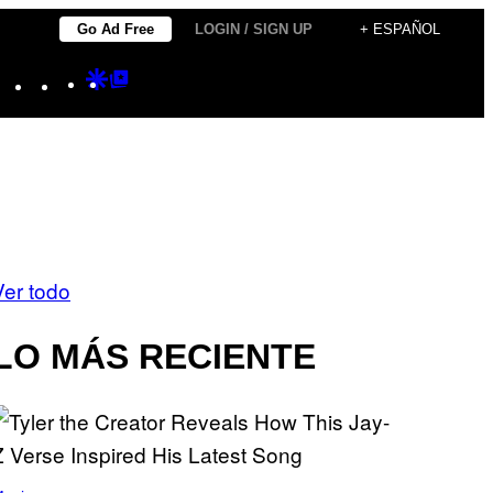
Go Ad Free
LOGIN / SIGN UP
+ ESPAÑOL
Instagram
TikTok
YouTube
Google
Google
Discover
Top
Posts
Ver todo
LO MÁS RECIENTE