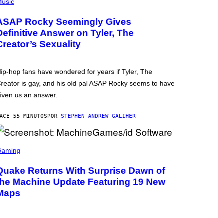
usic
ASAP Rocky Seemingly Gives
Definitive Answer on Tyler, The
Creator’s Sexuality
ip-hop fans have wondered for years if Tyler, The
reator is gay, and his old pal ASAP Rocky seems to have
iven us an answer.
ACE 55 MINUTOS
POR
STEPHEN ANDREW GALIHER
Gaming
Quake Returns With Surprise Dawn of
the Machine Update Featuring 19 New
Maps