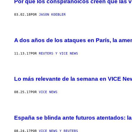
Por qué los conspiranoicos creen que las v
03.02.18
POR
JASON KOEBLER
A dos años de los ataques en París, la ame
11.13.17
POR
REUTERS Y VICE NEWS
Lo más relevante de la semana en VICE Ne
08.25.17
POR
VICE NEWS
España se blinda ante futuros atentados: l
08.24.17
POR
VICE NEWS Y REUTERS