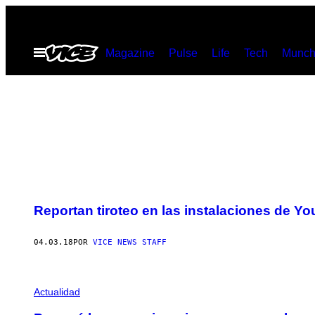
Saltar
al
Abrir
Magazine
Pulse
Life
Tech
Munch
contenido
Menú
Reportan tiroteo en las instalaciones de Yo
04.03.18
POR
VICE NEWS STAFF
Actualidad