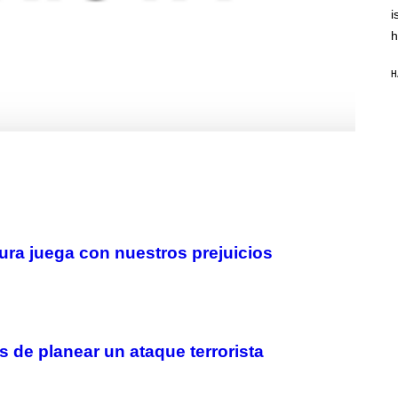
A
i
H
h
A
M
/
H
G
E
T
T
Y
I
M
A
G
E
S
tura juega con nuestros prejuicios
 de planear un ataque terrorista