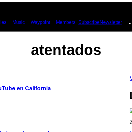
ies
Music
Waypoint
Members
Subscribe
Newsletter
atentados
uTube en California
P