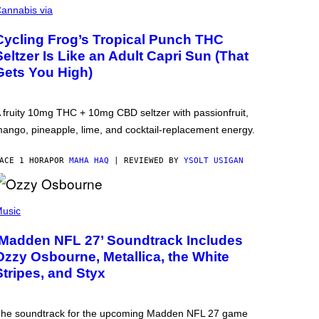
annabis via
Cycling Frog’s Tropical Punch THC
Seltzer Is Like an Adult Capri Sun (That
Gets You High)
 fruity 10mg THC + 10mg CBD seltzer with passionfruit,
ango, pineapple, lime, and cocktail-replacement energy.
ACE 1 HORA
POR
MAHA HAQ
| REVIEWED BY
YSOLT USIGAN
usic
‘Madden NFL 27’ Soundtrack Includes
Ozzy Osbourne, Metallica, the White
Stripes, and Styx
he soundtrack for the upcoming Madden NFL 27 game