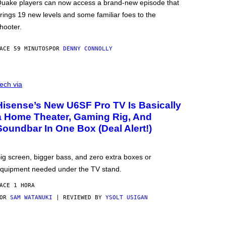
uake players can now access a brand-new episode that
rings 19 new levels and some familiar foes to the
hooter.
ACE 59 MINUTOS
POR
DENNY CONNOLLY
ech via
Hisense’s New U6SF Pro TV Is Basically
a Home Theater, Gaming Rig, And
Soundbar In One Box (Deal Alert!)
ig screen, bigger bass, and zero extra boxes or
quipment needed under the TV stand.
ACE 1 HORA
POR
SAM WATANUKI
| REVIEWED BY
YSOLT USIGAN