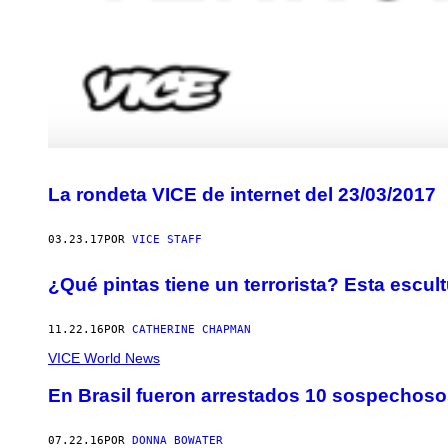
La rondeta VICE de internet del 23/03/2017
03.23.17
POR
VICE STAFF
¿Qué pintas tiene un terrorista? Esta escul
11.22.16
POR
CATHERINE CHAPMAN
VICE World News
En Brasil fueron arrestados 10 sospechosos
07.22.16
POR
DONNA BOWATER