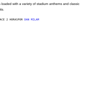
s loaded with a variety of stadium anthems and classic
its.
ACE 2 HORAS
POR
DAN MILAM