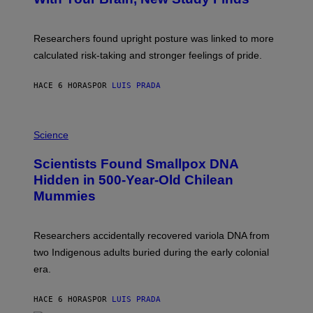
A
B
G
A
E
T
S
U
Researchers found upright posture was linked to more
H
calculated risk-taking and stronger feelings of pride.
A
N
T
HACE 6 HORAS
POR
LUIS PRADA
O
K
E
R
A
/
M
Science
G
U
E
C
Scientists Found Smallpox DNA
T
H
T
,
Hidden in 500-Year-Old Chilean
Y
M
I
Mummies
U
M
C
A
H
G
O
Researchers accidentally recovered variola DNA from
E
L
S
D
two Indigenous adults buried during the early colonial
E
era.
R
C
H
HACE 6 HORAS
POR
LUIS PRADA
I
L