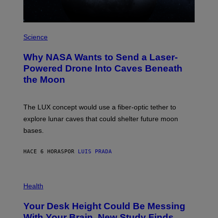
/
W
I
R
P
E
H
Science
I
O
M
T
A
Why NASA Wants to Send a Laser-
O
G
:
E
Powered Drone Into Caves Beneath
N
)
the Moon
A
S
A
;
The LUX concept would use a fiber-optic tether to
D
R
explore lunar caves that could shelter future moon
P
bases.
I
X
E
HACE 6 HORAS
POR
LUIS PRADA
L
/
G
E
P
T
H
Health
T
O
Y
T
I
Your Desk Height Could Be Messing
O
M
:
With Your Brain, New Study Finds