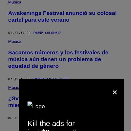
Música
Awakenings Festival anunció su colosal
cartel para este verano
01.24.17
POR
THUMP COLOMBIA
Música
Sacamos números y los festivales de
música aún tienen un problema de
equidad de género
07.19.16
POR
EMILIE FRIEDLANDER
×
Música
¿Sven Väth estaba viendo un partido
mientras tocaba en el Awakenings?
06.29.16
POR
THUMP COLOMBIA
Kill the ads for
Más antiguo