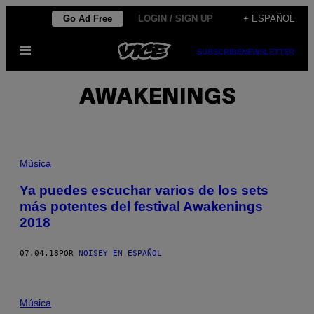
Saltar
Go Ad Free
LOGIN / SIGN UP
+ ESPAÑOL
al
Abrir
contenido
SUBSCRIBE
NEWSLETTER
Menú
AWAKENINGS
Música
Ya puedes escuchar varios de los sets
más potentes del festival Awakenings
2018
07.04.18
POR
NOISEY EN ESPAÑOL
Música