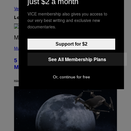
just $2 a month
Ver todo
VICE membership also gives you access to
Lo más reciente
our very best writing and exclusive new
documentaries.
(
Support for $2
P
Music
H
O
See All Membership Plans
5 Hip-Hop Songs That Are Most
T
O
Memorable for Their Classic Hooks
B
Y
Or, continue for free
S
HACE 5 HORAS
POR
CALEB CATLIN
T
E
V
E
G
R
A
N
I
T
Z