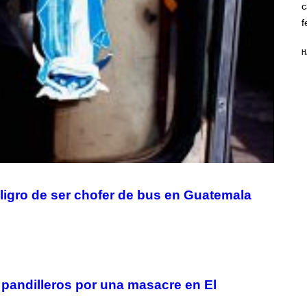
c
O
K
f
E
R
/
H
G
E
T
T
Y
I
M
A
G
E
S
peligro de ser chofer de bus en Guatemala
 pandilleros por una masacre en El