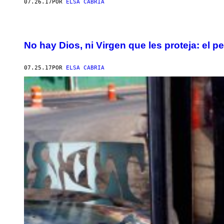
07.26.17
POR
ELSA CABRIA
No hay Dios, ni Virgen que les proteja: el 
07.25.17
POR
ELSA CABRIA