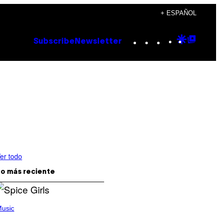
+ ESPAÑOL
Instagram
TikTok
YouTube
Google
Goog
Subscribe
Newsletter
Discove
Top
Posts
er todo
o más reciente
usic