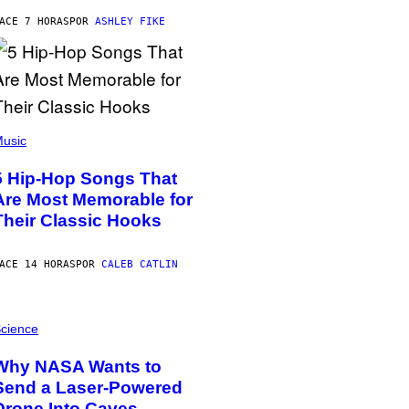
ACE 7 HORAS
POR
ASHLEY FIKE
usic
5 Hip-Hop Songs That
Are Most Memorable for
Their Classic Hooks
ACE 14 HORAS
POR
CALEB CATLIN
cience
Why NASA Wants to
Send a Laser-Powered
Drone Into Caves