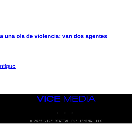
a una ola de violencia: van dos agentes
ntiguo
VICE
MEDIA
INSTAGRAM
TIKTOK
YOUTUBE
© 2026 VICE DIGITAL PUBLISHING, LLC