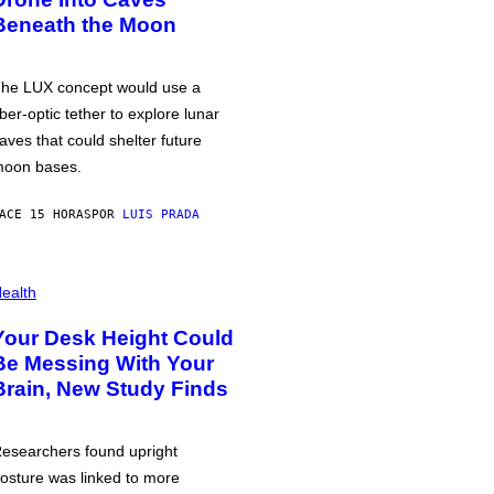
Beneath the Moon
he LUX concept would use a
iber-optic tether to explore lunar
aves that could shelter future
oon bases.
ACE 15 HORAS
POR
LUIS PRADA
ealth
Your Desk Height Could
Be Messing With Your
Brain, New Study Finds
esearchers found upright
osture was linked to more