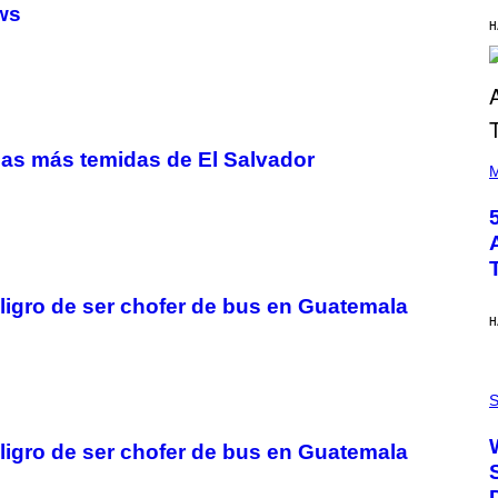
ws
Y
H
R
E
E
S
A
(
llas más temidas de El Salvador
P
M
H
O
T
O
B
Y
S
peligro de ser chofer de bus en Guatemala
T
E
H
V
E
G
P
R
H
S
A
O
N
T
I
O
peligro de ser chofer de bus en Guatemala
T
:
Z
N
/