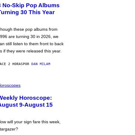
3 No-Skip Pop Albums
Turning 30 This Year
hough these pop albums from
996 are turning 30 in 2026, we
an still listen to them front to back
s if they were released this year.
ACE 2 HORAS
POR
DAN MILAM
oroscopes
Weekly Horoscope:
August 9-August 15
ow will your sign fare this week,
targazer?