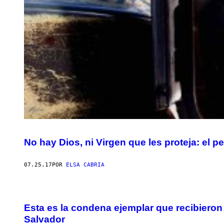
No hay Dios, ni Virgen que les proteja: el 
07.25.17
POR
ELSA CABRIA
Esta es la condena ejemplar que recibieron
Salvador