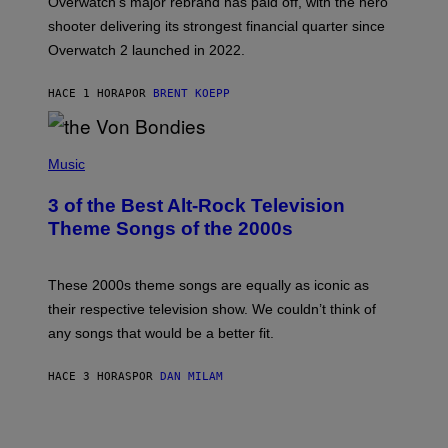
Overwatch’s major rebrand has paid off, with the hero
B
L
shooter delivering its strongest financial quarter since
I
Overwatch 2 launched in 2022.
Z
Z
A
HACE 1 HORA
POR
BRENT KOEPP
R
D
P
H
Music
O
T
3 of the Best Alt-Rock Television
O
B
Theme Songs of the 2000s
Y
J
A
M
These 2000s theme songs are equally as iconic as
I
their respective television show. We couldn’t think of
E
M
any songs that would be a better fit.
C
C
A
HACE 3 HORAS
POR
DAN MILAM
R
T
H
Y
/