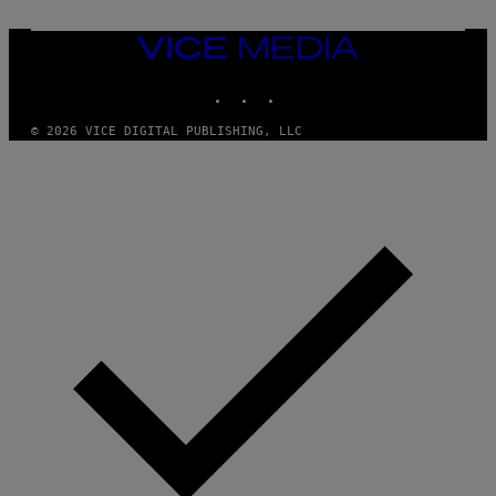
W
I
VICE
R
MEDIA
E
I
INSTAGRAM
TIKTOK
YOUTUBE
M
A
G
© 2026 VICE DIGITAL PUBLISHING, LLC
E