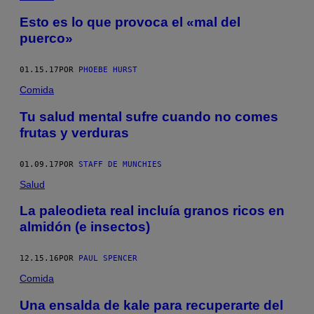
Esto es lo que provoca el «mal del
puerco»
01.15.17
POR
PHOEBE HURST
Comida
Tu salud mental sufre cuando no comes
frutas y verduras
01.09.17
POR
STAFF DE MUNCHIES
Salud
La paleodieta real incluía granos ricos en
almidón (e insectos)
12.15.16
POR
PAUL SPENCER
Comida
Una ensalda de kale para recuperarte del