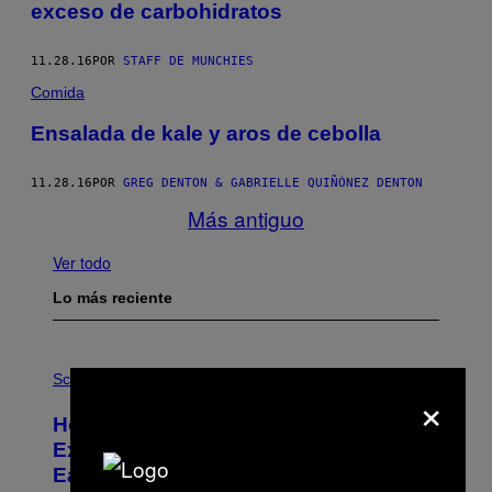
exceso de carbohidratos
11.28.16
POR
STAFF DE MUNCHIES
Comida
Ensalada de kale y aros de cebolla
11.28.16
POR
GREG DENTON & GABRIELLE QUIÑÓNEZ DENTON
Más antiguo
Ver todo
Lo más reciente
P
H
Science
×
O
T
How a 540-Million-Year-Old Poop
O
:
Explosion May Have Changed Life on
D
Earth
B