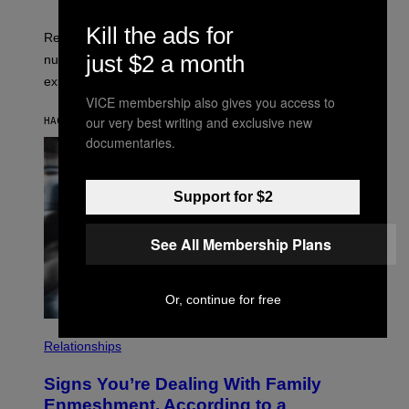
E
N
I
Kill the ads for
Researchers say early animal waste may have recycled
T
O
just $2 a month
nutrients through ancient oceans during the Cambrian
S
explosion.
T
O
VICE membership also gives you access to
C
our very best writing and exclusive new
HACE 2 MINUTOS
POR
LUIS PRADA
K
/
documentaries.
G
E
T
T
Support for $2
Y
I
M
See All Membership Plans
A
G
E
S
Or, continue for free
Relationships
Signs You’re Dealing With Family
Enmeshment, According to a