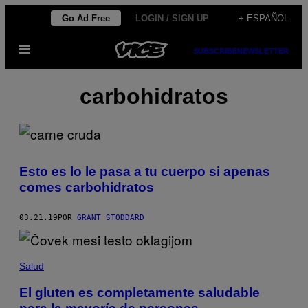
Saltar
Go Ad Free
LOGIN / SIGN UP
+ ESPAÑOL
al
Abrir
contenido
SUBSCRIBE
NEWSLETTER
Menú
carbohidratos
Esto es lo le pasa a tu cuerpo si apenas
comes carbohidratos
03.21.19
POR
GRANT STODDARD
Salud
El gluten es completamente saludable