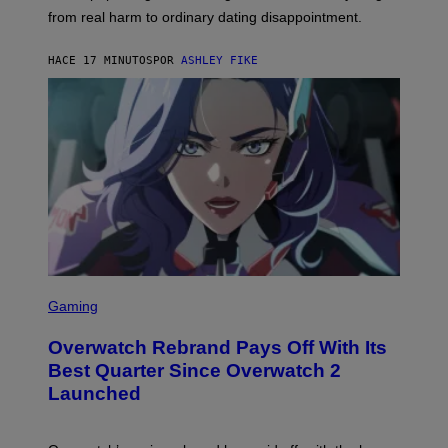
from real harm to ordinary dating disappointment.
HACE 17 MINUTOS
POR
ASHLEY FIKE
S
C
Gaming
R
E
Overwatch Rebrand Pays Off With Its
E
N
Best Quarter Since Overwatch 2
S
Launched
H
O
T
: