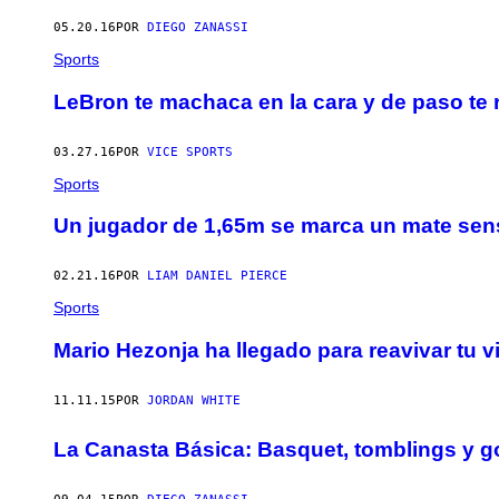
05.20.16
POR
DIEGO ZANASSI
Sports
LeBron te machaca en la cara y de paso te 
03.27.16
POR
VICE SPORTS
Sports
Un jugador de 1,65m se marca un mate sensa
02.21.16
POR
LIAM DANIEL PIERCE
Sports
Mario Hezonja ha llegado para reavivar tu v
11.11.15
POR
JORDAN WHITE
La Canasta Básica: ​Basquet, tomblings y