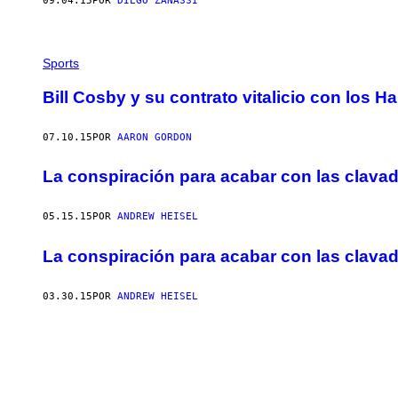
09.04.15
POR
DIEGO ZANASSI
Sports
Bill Cosby y su contrato vitalicio con los H
07.10.15
POR
AARON GORDON
La conspiración para acabar con las clava
05.15.15
POR
ANDREW HEISEL
La conspiración para acabar con las clava
03.30.15
POR
ANDREW HEISEL