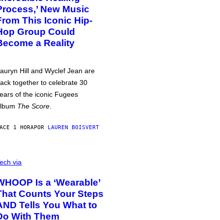
Process,’ New Music
From This Iconic Hip-
Hop Group Could
Become a Reality
auryn Hill and Wyclef Jean are
ack together to celebrate 30
ears of the iconic Fugees
album
The Score
.
ACE 1 HORA
POR
LAUREN BOISVERT
ech via
WHOOP Is a ‘Wearable’
That Counts Your Steps
AND Tells You What to
Do With Them