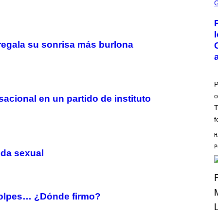
C
R
E
E
N
S
regala su sonrisa más burlona
H
O
T
:
P
O
P
K
o
E
cional en un partido de instituto
M
T
O
N
f
G
O
H
ida sexual
 golpes… ¿Dónde firmo?