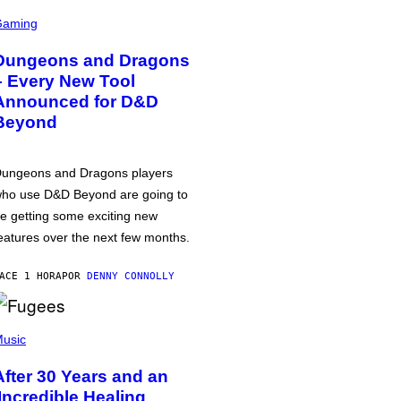
Gaming
Dungeons and Dragons
– Every New Tool
Announced for D&D
Beyond
ungeons and Dragons players
ho use D&D Beyond are going to
e getting some exciting new
eatures over the next few months.
ACE 1 HORA
POR
DENNY CONNOLLY
usic
After 30 Years and an
‘Incredible Healing