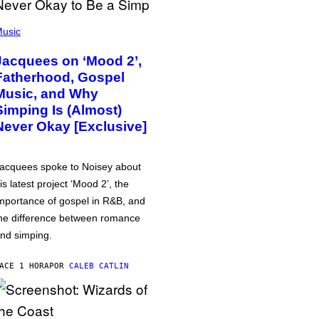
usic
Jacquees on ‘Mood 2’,
Fatherhood, Gospel
Music, and Why
Simping Is (Almost)
Never Okay [Exclusive]
acquees spoke to Noisey about
is latest project ‘Mood 2’, the
mportance of gospel in R&B, and
he difference between romance
nd simping.
ACE 1 HORA
POR
CALEB CATLIN