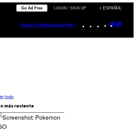
Go Ad Free
LOGIN / SIGN UP
+ ESPAÑOL
Instagram
TikTok
YouTube
Google
Goog
Subscribe
Newsletter
Discove
Top
Posts
er todo
o más reciente