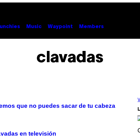
unchies
Music
Waypoint
Members
clavadas
V
abemos que no puedes sacar de tu cabeza
L
vadas en televisión
S