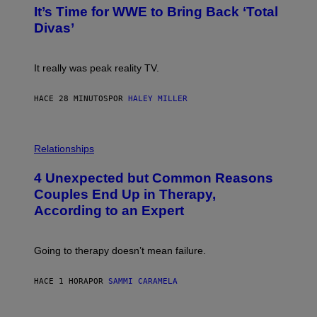
T
E
It’s Time for WWE to Bring Back ‘Total
O
S
:
Divas’
)
E
!
It really was peak reality TV.
HACE 28 MINUTOS
POR
HALEY MILLER
P
H
Relationships
O
T
4 Unexpected but Common Reasons
O
:
Couples End Up in Therapy,
G
According to an Expert
C
S
H
U
Going to therapy doesn’t mean failure.
T
T
E
HACE 1 HORA
POR
SAMMI CARAMELA
R
/
G