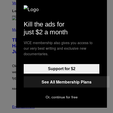
Ver todo
Lo más reciente
Kill the ads for
(
P
Music
just $2 a month
H
O
The Entire Emotional Spectrum of
T
VICE membership also gives you access to
O
Having a Sibling Can Be Explained in
our very best writing and exclusive new
B
Just 4 Pop Songs
Y
documentaries.
J
O
H
Ok, so maybe not the
entire
emotional spectrum, but
A
Support for $2
L
we managed to capture at least a decent sample of
E
typical sibling dynamics.
/
See All Membership Plans
G
E
HACE 28 MINUTOS
POR
LAUREN BOISVERT
T
T
Or, continue for free
Y
I
P
M
H
Entertainment
A
O
G