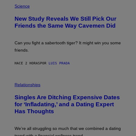
E
P
T
H
Science
T
O
Y
T
New Study Reveals We Still Pick Our
I
O
M
:
Friends the Same Way Cavemen Did
A
C
G
S
E
A
S
-
Can you fight a sabertooth tiger? It might win you some
P
friends.
R
I
N
HACE 2 HORAS
POR
LUIS PRADA
T
S
T
O
P
C
H
Relationships
K
O
/
T
Singles Are Ditching Expensive Dates
G
O
E
:
for ‘Infladating,’ and a Dating Expert
T
P
T
Has Thoughts
I
Y
X
I
E
M
L
We’re all struggling so much that we combined a dating
A
S
G
E
trend with a financial wellness trend.