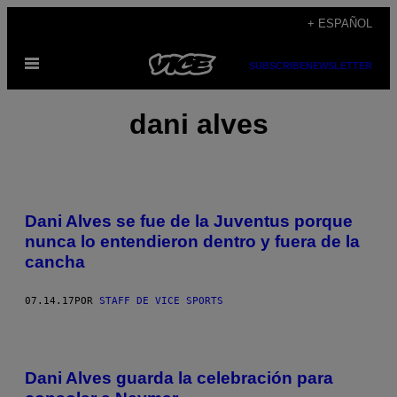
Saltar
+ ESPAÑOL
al
Abrir
contenido
SUBSCRIBE
NEWSLETTER
Menú
dani alves
Dani Alves se fue de la Juventus porque
nunca lo entendieron dentro y fuera de la
cancha
07.14.17
POR
STAFF DE VICE SPORTS
Dani Alves guarda la celebración para