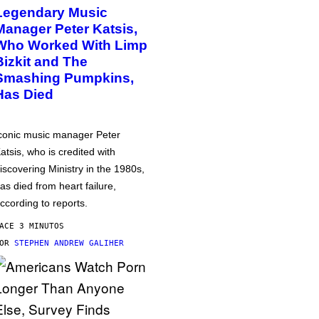
Legendary Music
Manager Peter Katsis,
Who Worked With Limp
Bizkit and The
Smashing Pumpkins,
Has Died
conic music manager Peter
atsis, who is credited with
iscovering Ministry in the 1980s,
as died from heart failure,
ccording to reports.
ACE 3 MINUTOS
POR
STEPHEN ANDREW GALIHER