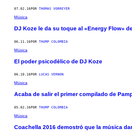
07.02.16
POR
THOMAS VORREYER
Música
DJ Koze le da su toque al «Energy Flow» 
06.11.16
POR
THUMP COLOMBIA
Música
El poder psicodélico de DJ Koze
06.10.16
POR
LUCAS VERNON
Música
Acaba de salir el primer compilado de Pa
05.02.16
POR
THUMP COLOMBIA
Música
Coachella 2016 demostró que la música dan