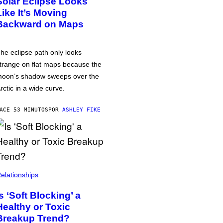
Solar Eclipse Looks
Like It’s Moving
Backward on Maps
he eclipse path only looks
trange on flat maps because the
oon’s shadow sweeps over the
rctic in a wide curve.
ACE 53 MINUTOS
POR
ASHLEY FIKE
elationships
Is ‘Soft Blocking’ a
Healthy or Toxic
Breakup Trend?