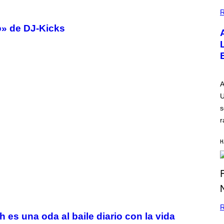
G
E
R
o» de DJ-Kicks
A
U
s
r
H
R
es una oda al baile diario con la vida