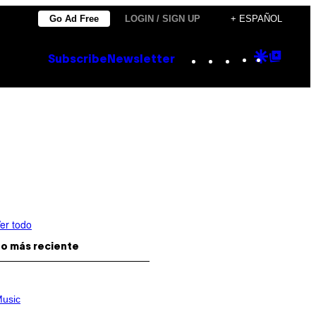
Go Ad Free
LOGIN / SIGN UP
+ ESPAÑOL
Instagram
TikTok
YouTube
Google
Goog
Subscribe
Newsletter
Discove
Top
Posts
er todo
o más reciente
usic