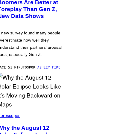
Boomers Are Better at
Foreplay Than Gen Z,
New Data Shows
 new survey found many people
verestimate how well they
nderstand their partners’ arousal
ues, especially Gen Z.
ACE 51 MINUTOS
POR
ASHLEY FIKE
oroscopes
Why the August 12