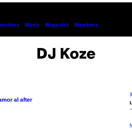
unchies
Music
Waypoint
Members
DJ Koze
V
mor al after
L
P
H
M
O