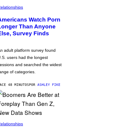
elationships
Americans Watch Porn
Longer Than Anyone
Else, Survey Finds
n adult platform survey found
.S. users had the longest
essions and searched the widest
ange of categories.
ACE 48 MINUTOS
POR
ASHLEY FIKE
elationships