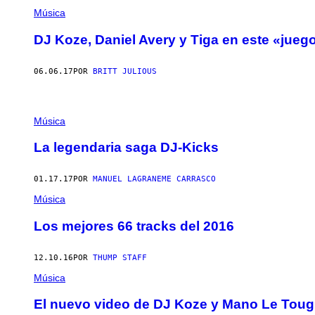
Música
DJ Koze, Daniel Avery y Tiga en este «jueg
06.06.17
POR
BRITT JULIOUS
Música
La legendaria saga DJ-Kicks
01.17.17
POR
MANUEL LAGRANEME CARRASCO
Música
Los mejores 66 tracks del 2016
12.10.16
POR
THUMP STAFF
Música
El nuevo video de DJ Koze y Mano Le Tough 