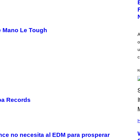
de Mano Le Tough
A
o
u
c
H
mpa Records
H
ce no necesita al EDM para prosperar