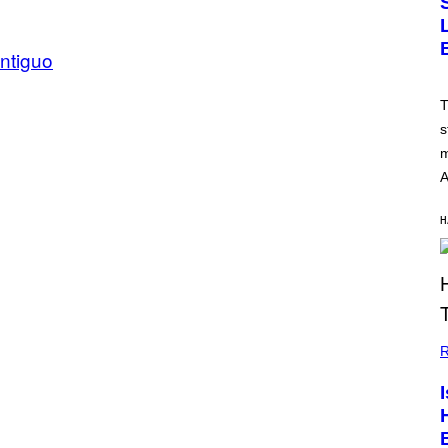
ntiguo
T
s
m
A
H
R