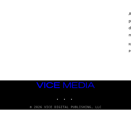
A
p
d
m
H
VICE
MEDIA
INSTAGRAM
TIKTOK
YOUTUBE
© 2026 VICE DIGITAL PUBLISHING, LLC