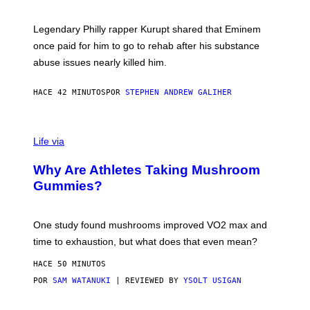
A
A
R
Legendary Philly rapper Kurupt shared that Eminem
O
once paid for him to go to rehab after his substance
N
J
abuse issues nearly killed him.
.
T
H
HACE 42 MINUTOS
POR
STEPHEN ANDREW GALIHER
O
R
N
T
Life via
O
N
/
Why Are Athletes Taking Mushroom
G
E
Gummies?
T
T
Y
I
One study found mushrooms improved VO2 max and
M
time to exhaustion, but what does that even mean?
A
G
HACE 50 MINUTOS
E
S
POR
SAM WATANUKI
| REVIEWED BY
YSOLT USIGAN