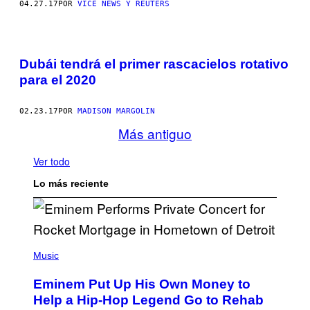
04.27.17
POR
VICE NEWS Y REUTERS
Dubái tendrá el primer rascacielos rotativo
para el 2020
02.23.17
POR
MADISON MARGOLIN
Más antiguo
Ver todo
Lo más reciente
P
H
Music
O
T
Eminem Put Up His Own Money to
O
B
Help a Hip-Hop Legend Go to Rehab
Y