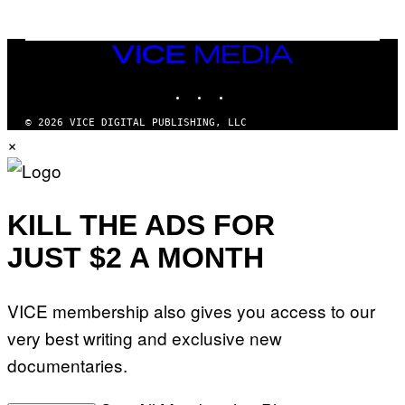
M
)
A
I
/
VICE
R
MEDIA
E
INSTAGRAM
TIKTOK
YOUTUBE
D
F
E
© 2026 VICE DIGITAL PUBLISHING, LLC
R
×
N
S
)
KILL THE ADS FOR
JUST $2 A MONTH
VICE membership also gives you access to our
very best writing and exclusive new
documentaries.