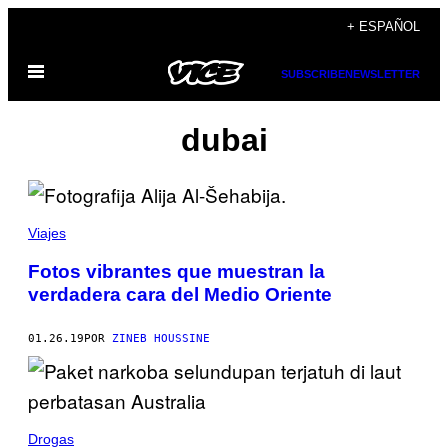
Saltar
+ ESPAÑOL
al
Abrir
contenido
SUBSCRIBE
NEWSLETTER
Menú
dubai
Viajes
Fotos vibrantes que muestran la
verdadera cara del Medio Oriente
01.26.19
POR
ZINEB HOUSSINE
Drogas