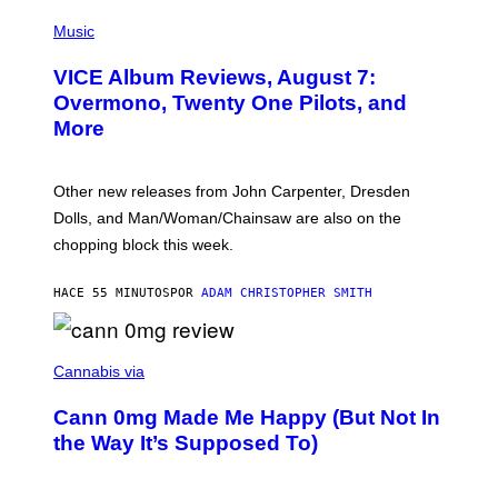
P
I
Music
C
T
VICE Album Reviews, August 7:
U
R
Overmono, Twenty One Pilots, and
E
More
D
:
L
O
Other new releases from John Carpenter, Dresden
N
D
Dolls, and Man/Woman/Chainsaw are also on the
O
chopping block this week.
N
'
S
HACE 55 MINUTOS
POR
ADAM CHRISTOPHER SMITH
M
A
N
/
N
W
I
Cannabis via
O
C
M
K
A
Cann 0mg Made Me Happy (But Not In
S
N
T
the Way It’s Supposed To)
/
O
C
C
H
K
A