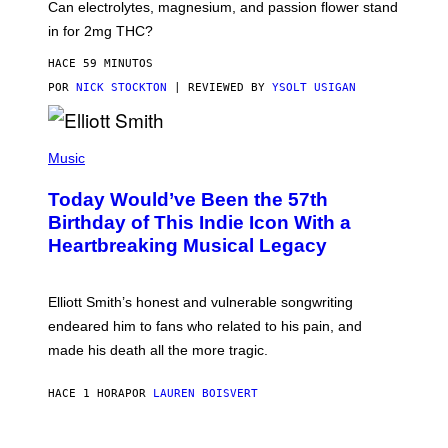
T
Can electrolytes, magnesium, and passion flower stand
I
O
N
in for 2mg THC?
N
S
F
A
O
HACE 59 MINUTOS
W
R
(
POR
NICK STOCKTON
| REVIEWED BY
YSOLT USIGAN
V
I
I
L
C
L
E
(
U
P
Music
S
H
T
O
R
Today Would’ve Been the 57th
T
A
O
Birthday of This Indie Icon With a
T
B
I
Heartbreaking Musical Legacy
Y
O
L
N
E
B
X
Y
Elliott Smith’s honest and vulnerable songwriting
V
J
A
endeared him to fans who related to his pain, and
O
N
H
made his death all the more tragic.
R
N
O
N
S
Y
HACE 1 HORA
POR
LAUREN BOISVERT
S
R
E
Y
N
A
/
N