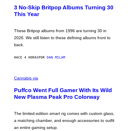
E
T
R
3 No-Skip Britpop Albums Turning 30
O
N
B
This Year
S
Y
)
N
I
E
These Britpop albums from 1996 are turning 30 in
L
2026. We still listen to these defining albums front to
S
V
back.
A
N
I
HACE 4 HORAS
POR
DAN MILAM
P
E
R
C
E
O
Cannabis via
N
U
/
R
G
Puffco Went Full Gamer With Its Wild
T
E
E
T
New Plasma Peak Pro Colorway
S
T
Y
Y
O
I
F
M
The limited-edition smart rig comes with custom glass,
P
A
a matching chamber, and enough accessories to outfit
U
G
F
E
an entire gaming setup.
F
S