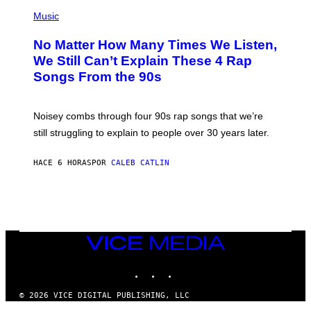
(
D
P
Music
O
H
O
No Matter How Many Times We Listen,
T
O
We Still Can’t Explain These 4 Rap
B
Songs From the 90s
Y
D
A
V
Noisey combs through four 90s rap songs that we’re
I
D
still struggling to explain to people over 30 years later.
C
O
R
HACE 6 HORAS
POR
CALEB CATLIN
I
O
/
R
E
D
F
VICE
E
MEDIA
R
N
INSTAGRAM
TIKTOK
YOUTUBE
S
)
© 2026 VICE DIGITAL PUBLISHING, LLC