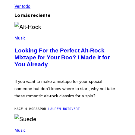
Ver todo
Lo más reciente
(
P
Music
H
O
Looking For the Perfect Alt-Rock
T
O
Mixtape for Your Boo? I Made It for
B
You Already
Y
M
I
C
If you want to make a mixtape for your special
K
H
someone but don’t know where to start, why not take
U
these romantic alt-rock classics for a spin?
T
S
O
HACE 4 HORAS
POR
LAUREN BOISVERT
N
/
R
E
P
D
H
Music
F
O