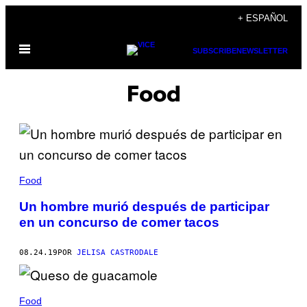
Saltar
+ ESPAÑOL
al
Abrir
contenido
SUBSCRIBE
NEWSLETTER
Menú
Food
Food
Un hombre murió después de participar
en un concurso de comer tacos
08.24.19
POR
JELISA CASTRODALE
Food