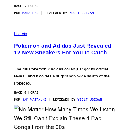
C
HACE 5 HORAS
O
POR
MAHA HAQ
| REVIEWED BY
YSOLT USIGAN
V
I
Life via
A
P
Pokemon and Adidas Just Revealed
O
K
12 New Sneakers For You to Catch
E
M
O
N
The full Pokemon x adidas collab just got its official
/
reveal, and it covers a surprisngly wide swath of the
A
D
Pokedex.
I
D
HACE 6 HORAS
A
S
POR
SAM WATANUKI
| REVIEWED BY
YSOLT USIGAN
/
N
I
N
T
E
N