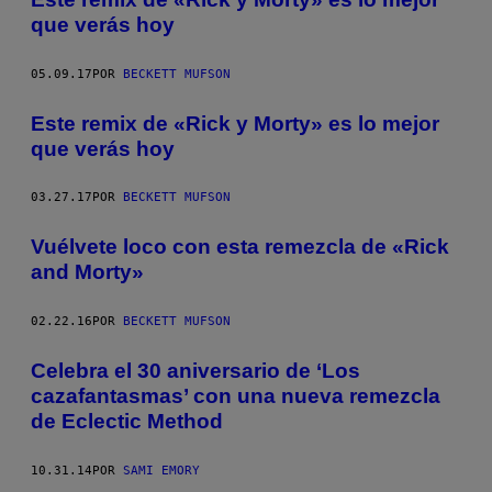
que verás hoy
05.09.17
POR
BECKETT MUFSON
Este remix de «Rick y Morty» es lo mejor
que verás hoy
03.27.17
POR
BECKETT MUFSON
Vuélvete loco con esta remezcla de «Rick
and Morty»
02.22.16
POR
BECKETT MUFSON
Celebra el 30 aniversario de ‘Los
cazafantasmas’ con una nueva remezcla
de Eclectic Method
10.31.14
POR
SAMI EMORY