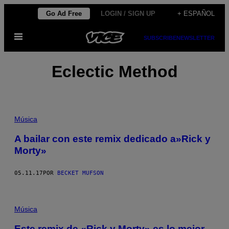
Saltar
Go Ad Free
LOGIN / SIGN UP
+ ESPAÑOL
al
Abrir
contenido
SUBSCRIBE
NEWSLETTER
Menú
Eclectic Method
Música
A bailar con este remix dedicado a»Rick y
Morty»
05.11.17
POR
BECKET MUFSON
Música
Este remix de «Rick y Morty» es lo mejor