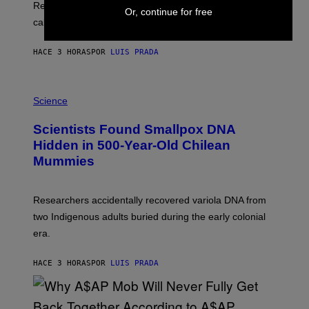
U
Researchers found upright posture was linked to more
Or, continue for free
H
calculated risk-taking and stronger feelings of pride.
A
N
T
HACE 3 HORAS
POR
LUIS PRADA
O
K
E
R
A
/
M
Science
G
U
E
C
Scientists Found Smallpox DNA
T
H
T
,
Hidden in 500-Year-Old Chilean
Y
M
I
Mummies
U
M
C
A
H
G
O
Researchers accidentally recovered variola DNA from
E
L
S
D
two Indigenous adults buried during the early colonial
E
era.
R
C
H
HACE 3 HORAS
POR
LUIS PRADA
I
L
E
A
N