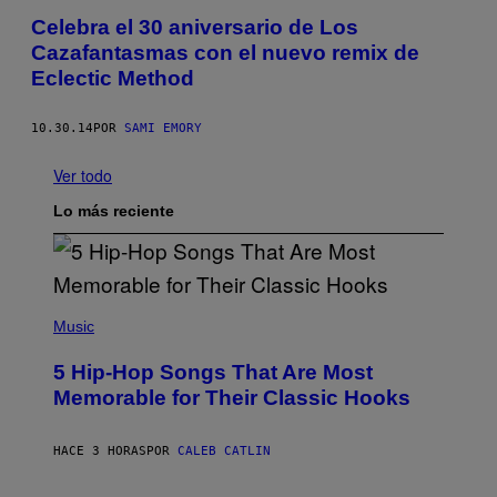
Celebra el 30 aniversario de Los
Cazafantasmas con el nuevo remix de
Eclectic Method
10.30.14
POR
SAMI EMORY
Ver todo
Lo más reciente
(
P
Music
H
O
5 Hip-Hop Songs That Are Most
T
O
Memorable for Their Classic Hooks
B
Y
S
HACE 3 HORAS
POR
CALEB CATLIN
T
E
V