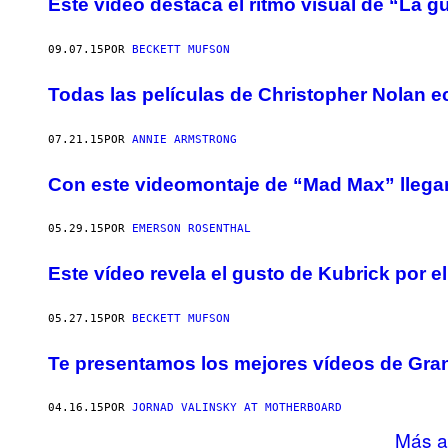
Este vídeo destaca el ritmo visual de “La g
09.07.15
POR
BECKETT MUFSON
Todas las películas de Christopher Nolan ec
07.21.15
POR
ANNIE ARMSTRONG
Con este videomontaje de “Mad Max” llegará
05.29.15
POR
EMERSON ROSENTHAL
Este vídeo revela el gusto de Kubrick por el
05.27.15
POR
BECKETT MUFSON
Te presentamos los mejores vídeos de Gra
04.16.15
POR
JORNAD VALINSKY AT MOTHERBOARD
Más a