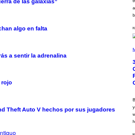
t
uerra de las galaxias”
N
B
a
Y
b
R
E
E
han algo en falta
H
S
A
.
P
H
M
O
s a sentir la adrenalina
T
O
B
Y
G
R
 rojo
E
G
O
R
B
Y
y
B
nd Theft Auto V hechos por sus jugadores
O
w
J
O
h
R
Q
ntiguo
U
H