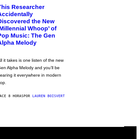
This Researcher
Accidentally
Discovered the New
‘Millennial Whoop’ of
Pop Music: The Gen
Alpha Melody
ll it takes is one listen of the new
en Alpha Melody and you’ll be
earing it everywhere in modern
op.
ACE 8 HORAS
POR
LAUREN BOISVERT