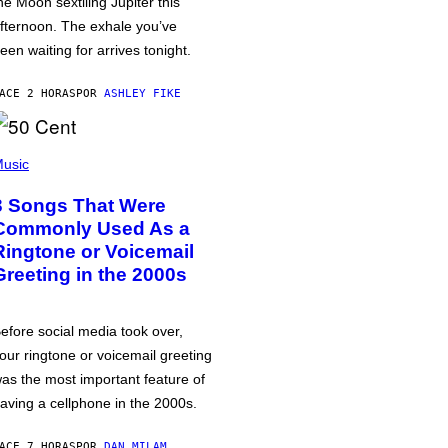
he Moon sextiling Jupiter this
fternoon. The exhale you’ve
een waiting for arrives tonight.
ACE 2 HORAS
POR
ASHLEY FIKE
usic
3 Songs That Were
Commonly Used As a
Ringtone or Voicemail
Greeting in the 2000s
efore social media took over,
our ringtone or voicemail greeting
as the most important feature of
aving a cellphone in the 2000s.
ACE 7 HORAS
POR
DAN MILAM