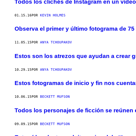
Todos los clichés de Instagram en un víde
01.15.16
POR
KEVIN HOLMES
Observa el primer y último fotograma de 75 
11.05.15
POR
ANYA TCHOUPAKOV
Estos son los atrezos que ayudan a crear g
10.29.15
POR
ANYA TCHOUPAKOV
Estos fotogramas de inicio y fin nos cuentan
10.06.15
POR
BECKETT MUFSON
Todos los personajes de ficción se reúnen 
09.09.15
POR
BECKETT MUFSON