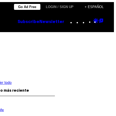
Go Ad Free
LOGIN / SIGN UP
+ ESPAÑOL
Instagram
TikTok
YouTube
Google
Goog
Subscribe
Newsletter
Discove
Top
Posts
er todo
o más reciente
ife