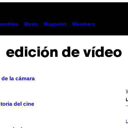
unchies
Music
Waypoint
Members
edición de vídeo
 de la cámara
V
L
toria del cine
I
M
L
A