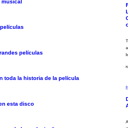
o musical
G
E
:
N
I
C
películas
K
D
O
V
T
E
a
randes películas
b
H
 toda la historia de la película
I
L
H
L
U
S
en esta disco
T
R
A
T
I
A
O