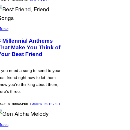
usic
3 Millennial Anthems
That Make You Think of
Your Best Friend
f you need a song to send to your
est friend right now to let them
now you’re thinking about them,
ere’s three.
ACE 8 HORAS
POR
LAUREN BOISVERT
usic