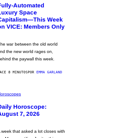
Fully-Automated
Luxury Space
Capitalism—This Week
on VICE: Members Only
he war between the old world
nd the new world rages on,
ehind the paywall this week.
ACE 8 MINUTOS
POR
EMMA GARLAND
oroscopes
Daily Horoscope:
August 7, 2026
 week that asked a lot closes with