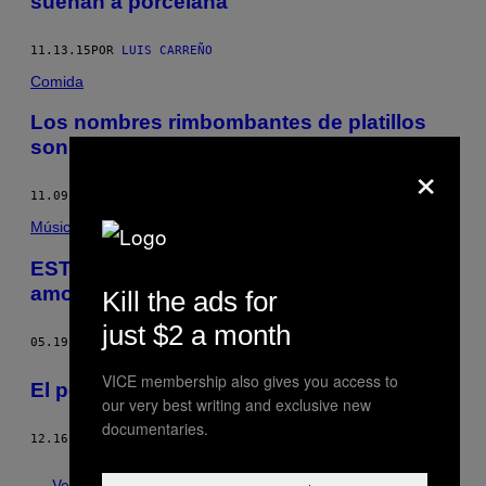
suenan a porcelana
11.13.15
POR
LUIS CARREÑO
Comida
Los nombres rimbombantes de platillos
son un despropósito
×
11.09.15
POR
STAFF DE MUNCHIES
Música
ESTRENO: Bomba Estéreo celebra el
amor con su nuevo sencillo, «Somos dos»
Kill the ads for
just $2 a month
05.19.15
POR
NOISEY STAFF / FOTOS POR ANDRÉ PIAF
VICE membership also gives you access to
El perro es el mejor amigo de la mujer
our very best writing and exclusive new
documentaries.
12.16.14
POR
OLIVIA RICHARDSON
Ver todo