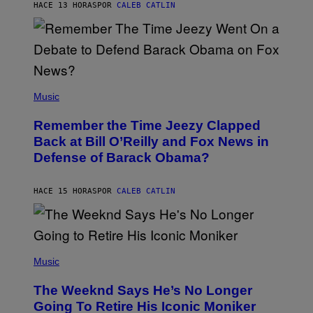
H
HACE 13 HORAS
POR
CALEB CATLIN
N
N
Y
N
U
N
E
(
Z
P
Music
/
H
W
O
I
Remember the Time Jeezy Clapped
T
R
O
Back at Bill O’Reilly and Fox News in
E
B
I
Defense of Barack Obama?
Y
M
T
A
I
G
M
HACE 15 HORAS
POR
CALEB CATLIN
E
M
)
O
S
E
N
(
F
P
Music
E
H
L
O
D
The Weeknd Says He’s No Longer
T
E
O
Going To Retire His Iconic Moniker
R
B