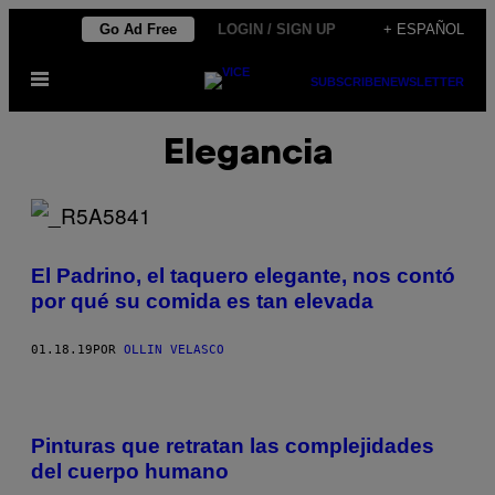
Saltar
Go Ad Free
LOGIN / SIGN UP
+ ESPAÑOL
al
Abrir
contenido
SUBSCRIBE
NEWSLETTER
Menú
Elegancia
El Padrino, el taquero elegante, nos contó
por qué su comida es tan elevada
01.18.19
POR
OLLIN VELASCO
Pinturas que retratan las complejidades
del cuerpo humano