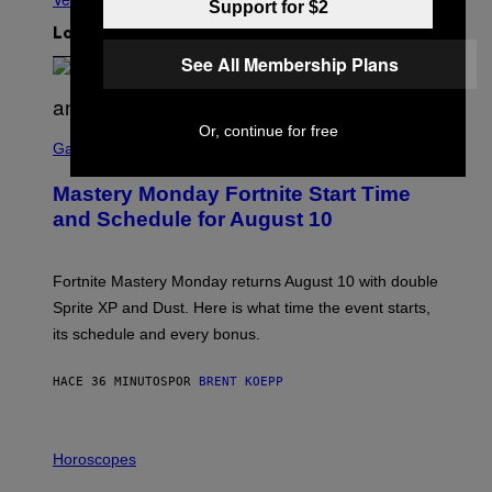
Support for $2
Lo más reciente
See All Membership Plans
Or, continue for free
S
C
Gaming
R
E
Mastery Monday Fortnite Start Time
E
N
and Schedule for August 10
S
H
O
T
Fortnite Mastery Monday returns August 10 with double
:
Sprite XP and Dust. Here is what time the event starts,
E
P
its schedule and every bonus.
I
C
G
HACE 36 MINUTOS
POR
BRENT KOEPP
A
M
E
I
S
L
Horoscopes
L
U