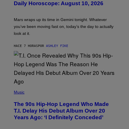
Daily Horoscope: August 10, 2026
S
T
R
A
Mars wraps up its time in Gemini tonight. Whatever
T
I
you’ve been moving fast on, today’s the day to actually
O
look at it.
N
B
Y
HACE 7 HORAS
POR
ASHLEY FIKE
R
E
E
S
A
.
(
P
Music
H
O
The 90s Hip-Hop Legend Who Made
T
O
T.I. Delay His Debut Album Over 20
B
Years Ago: ‘I Definitely Conceded’
Y
J
O