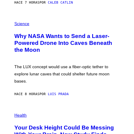
HACE 7 HORAS
POR
CALEB CATLIN
T
E
V
E
P
G
H
Science
R
O
A
T
Why NASA Wants to Send a Laser-
N
O
I
:
Powered Drone Into Caves Beneath
T
N
the Moon
Z
A
/
S
W
A
I
;
The LUX concept would use a fiber-optic tether to
R
D
E
R
explore lunar caves that could shelter future moon
I
P
M
bases.
I
A
X
G
E
E
HACE 8 HORAS
POR
LUIS PRADA
L
)
/
G
E
P
T
H
Health
T
O
Y
T
I
Your Desk Height Could Be Messing
O
M
: