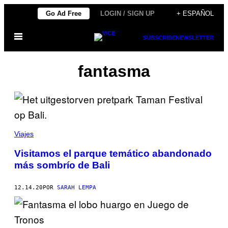
Saltar
Go Ad Free
LOGIN / SIGN UP
+ ESPAÑOL
al
Abrir
contenido
SUBSCRIBE
NEWSLETTER
Menú
fantasma
Viajes
Visitamos el parque temático abandonado
más sombrío de Bali
12.14.20
POR
SARAH LEMPA