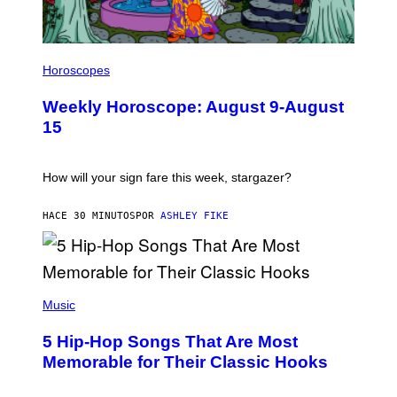
I
L
Horoscopes
L
U
Weekly Horoscope: August 9-August
S
T
15
R
A
T
I
How will your sign fare this week, stargazer?
O
N
B
HACE 30 MINUTOS
POR
ASHLEY FIKE
Y
R
E
E
S
(
A
P
Music
H
O
5 Hip-Hop Songs That Are Most
T
O
Memorable for Their Classic Hooks
B
Y
S