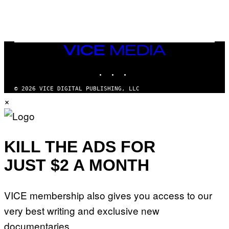
L
E
A
N
M
U
M
VICE
M
MEDIA
Y
INSTAGRAM
TIKTOK
YOUTUBE
T
H
A
© 2026 VICE DIGITAL PUBLISHING, LLC
N
×
T
H
O
S
E
I
KILL THE ADS FOR
N
Q
JUST $2 A MONTH
U
E
S
T
VICE membership also gives you access to our
I
O
very best writing and exclusive new
N
.
documentaries.
P