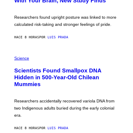
With Your Brain, New Study Finds
A
B
G
A
E
T
S
U
Researchers found upright posture was linked to more
H
calculated risk-taking and stronger feelings of pride.
A
N
T
HACE 8 HORAS
POR
LUIS PRADA
O
K
E
R
A
/
M
Science
G
U
E
C
Scientists Found Smallpox DNA
T
H
T
,
Hidden in 500-Year-Old Chilean
Y
M
I
Mummies
U
M
C
A
H
G
O
Researchers accidentally recovered variola DNA from
E
L
S
D
two Indigenous adults buried during the early colonial
E
era.
R
C
H
HACE 8 HORAS
POR
LUIS PRADA
I