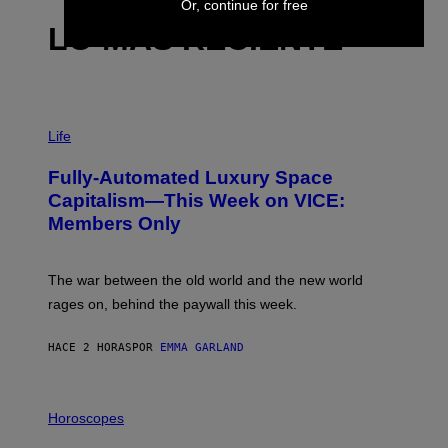
Or, continue for free
LO MÁS RECIENTE
I
M
Life
A
G
Fully-Automated Luxury Space
E
:
Capitalism—This Week on VICE:
N
Members Only
I
C
K
D
The war between the old world and the new world
O
V
rages on, behind the paywall this week.
E
HACE 2 HORAS
POR
EMMA GARLAND
I
L
Horoscopes
L
U