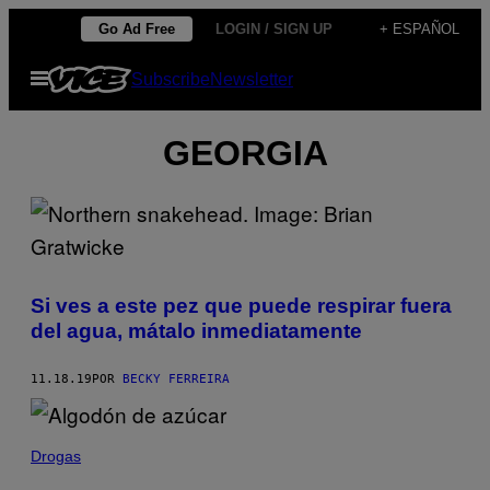
Saltar
Go Ad Free
LOGIN / SIGN UP
+ ESPAÑOL
al
Abrir
Subscribe
Newsletter
contenido
Menú
GEORGIA
Si ves a este pez que puede respirar fuera
del agua, mátalo inmediatamente
11.18.19
POR
BECKY FERREIRA
Drogas