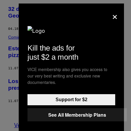
32 días de fiesta en el GEM Fest de
×
Georgia
04.18.17
POR
THUMP COLOMBIA
Comida
Kill the ads for
Este pan de queso podría ser mejor que la
pizza
just $2 a month
VICE membership also gives you access to
11.07.16
POR
FLORIAN PINEL
our very best writing and exclusive new
Los latinos podrían decidir la elección
documentaries.
presidencial en Estados Unidos
Support for $2
11.07.16
POR
TESS OWEN
Más antiguo
See All Membership Plans
Ver todo