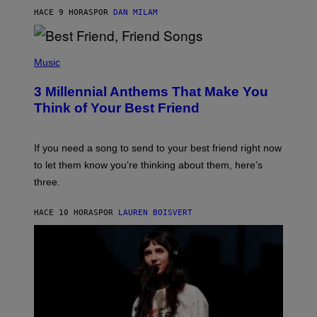
J
HACE 9 HORAS
POR
DAN MILAM
O
R
Q
U
P
E
H
Music
Z
O
/
T
G
3 Millennial Anthems That Make You
O
E
B
Think of Your Best Friend
T
Y
T
K
Y
E
I
V
If you need a song to send to your best friend right now
M
I
A
to let them know you’re thinking about them, here’s
N
G
W
three.
E
I
S
N
T
HACE 10 HORAS
POR
LAUREN BOISVERT
E
R
/
G
E
T
T
Y
I
M