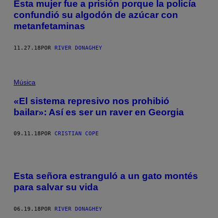
Esta mujer fue a prisión porque la policía
confundió su algodón de azúcar con
metanfetaminas
11.27.18
POR
RIVER DONAGHEY
Música
«El sistema represivo nos prohibió
bailar»: Así es ser un raver en Georgia
09.11.18
POR
CRISTIAN COPE
Esta señora estranguló a un gato montés
para salvar su vida
06.19.18
POR
RIVER DONAGHEY