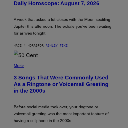
Daily Horoscope: August 7, 2026
S
T
R
A
A week that asked a lot closes with the Moon sextiling
T
I
Jupiter this afternoon. The exhale you’ve been waiting
O
for arrives tonight.
N
B
Y
HACE 4 HORAS
POR
ASHLEY FIKE
R
E
E
S
P
A
H
Music
.
O
T
3 Songs That Were Commonly Used
O
B
As a Ringtone or Voicemail Greeting
Y
in the 2000s
G
R
E
G
Before social media took over, your ringtone or
O
R
voicemail greeting was the most important feature of
Y
having a cellphone in the 2000s.
B
O