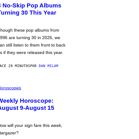
3 No-Skip Pop Albums
Turning 30 This Year
hough these pop albums from
996 are turning 30 in 2026, we
an still listen to them front to back
s if they were released this year.
ACE 29 MINUTOS
POR
DAN MILAM
oroscopes
Weekly Horoscope:
August 9-August 15
ow will your sign fare this week,
targazer?