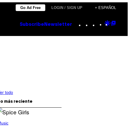
Go Ad Free
LOGIN / SIGN UP
+ ESPAÑOL
Instagram
TikTok
YouTube
Google
Goog
Subscribe
Newsletter
Discove
Top
Posts
er todo
o más reciente
usic