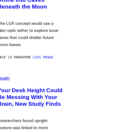
Beneath the Moon
he LUX concept would use a
iber-optic tether to explore lunar
aves that could shelter future
oon bases.
ACE 13 HORAS
POR
LUIS PRADA
ealth
Your Desk Height Could
Be Messing With Your
Brain, New Study Finds
esearchers found upright
osture was linked to more