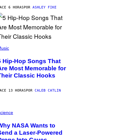
ACE 6 HORAS
POR
ASHLEY FIKE
usic
5 Hip-Hop Songs That
Are Most Memorable for
Their Classic Hooks
ACE 13 HORAS
POR
CALEB CATLIN
cience
Why NASA Wants to
Send a Laser-Powered
Drone Into Caves