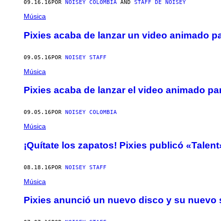
09.16.16
POR
NOISEY COLOMBIA
AND
STAFF DE NOISEY
Música
Pixies acaba de lanzar un video animado 
09.05.16
POR
NOISEY STAFF
Música
Pixies acaba de lanzar el video animado 
09.05.16
POR
NOISEY COLOMBIA
Música
¡Quítate los zapatos! Pixies publicó «Talent
08.18.16
POR
NOISEY STAFF
Música
Pixies anunció un nuevo disco y su nuevo 