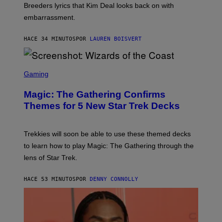
R
Breeders lyrics that Kim Deal looks back on with
A
embarrassment.
V
I
T
HACE 34 MINUTOS
POR
LAUREN BOISVERT
Z
/
F
I
S
L
C
Gaming
M
R
M
E
A
Magic: The Gathering Confirms
E
G
N
Themes for 5 New Star Trek Decks
I
S
C
H
O
T
Trekkies will soon be able to use these themed decks
:
to learn how to play Magic: The Gathering through the
W
I
lens of Star Trek.
Z
A
R
HACE 53 MINUTOS
POR
DENNY CONNOLLY
D
S
O
F
T
H