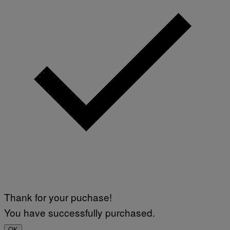
S
F
O
R
S
I
R
I
U
S
X
M
Thank for your puchase!
You have successfully purchased.
OK