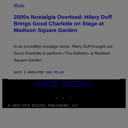
P
G
H
Music
E
O
T
T
T
2000s Nostalgia Overload: Hilary Duff
O
Y
B
Brings Good Charlotte on Stage at
I
Y
M
Madison Square Garden
E
A
M
G
M
E
A
S
In an incredibly nostalgic move, Hilary Duff brought out
M
C
Good Charlotte to perform «The Anthem» at Madison
I
Square Garden.
N
T
Y
HACE 2 HORAS
POR
DAN MILAM
R
E
/
VICE
G
MEDIA
E
INSTAGRAM
TIKTOK
YOUTUBE
T
T
Y
© 2026 VICE DIGITAL PUBLISHING, LLC
I
M
A
G
E