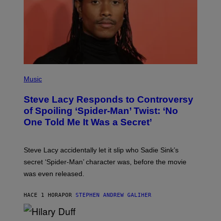
E
C
O
A
S
T
P
H
Music
O
T
Steve Lacy Responds to Controversy
O
B
of Spoiling ‘Spider-Man’ Twist: ‘No
Y
One Told Me It Was a Secret’
J
A
M
I
Steve Lacy accidentally let it slip who Sadie Sink’s
E
M
secret ‘Spider-Man’ character was, before the movie
C
was even released.
C
A
R
HACE 1 HORA
POR
STEPHEN ANDREW GALIHER
T
H
Y
/