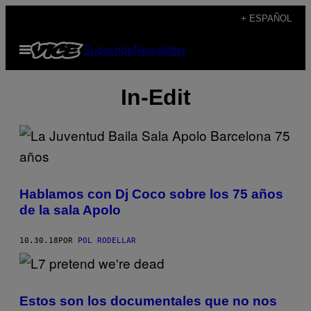
Saltar
+ ESPAÑOL
al
Abrir
Subscribe
Newsletter
contenido
Menú
In-Edit
Hablamos con Dj Coco sobre los 75 años
de la sala Apolo
10.30.18
POR
POL RODELLAR
Estos son los documentales que no nos