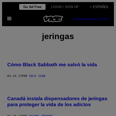
Saltar
Go Ad Free
LOGIN / SIGN UP
+ ESPAÑOL
al
Abrir
contenido
SUBSCRIBE
NEWSLETTER
Menú
jeringas
Cómo Black Sabbath me salvó la vida
03.14.17
POR
SOLO JUAN
Canadá instala dispensadores de jeringas
para proteger la vida de los adictos