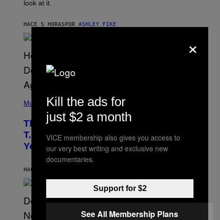
look at it.
N
B
Y
HACE 5 HORAS
POR
ASHLEY FIKE
R
E
×
E
S
A
.
(
Kill the ads for
P
Music
H
just $2 a month
O
The 90s Hip-Hop Legend Who Made
T
O
T.I. Delay His Debut Album Over 20
VICE membership also gives you access to
B
Years Ago: ‘I Definitely Conceded’
Y
our very best writing and exclusive new
J
documentaries.
O
H
HACE 12 HORAS
POR
CALEB CATLIN
N
N
Support for $2
Y
N
U
See All Membership Plans
N
E