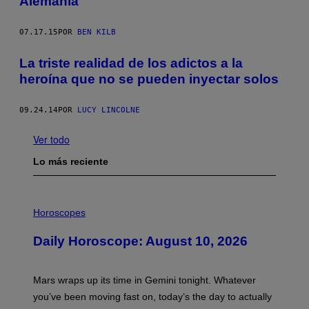
Alemania
07.17.15
POR
BEN KILB
La triste realidad de los adictos a la
heroína que no se pueden inyectar solos
09.24.14
POR
LUCY LINCOLNE
Ver todo
Lo más reciente
I
L
Horoscopes
L
U
Daily Horoscope: August 10, 2026
S
T
R
A
Mars wraps up its time in Gemini tonight. Whatever
T
I
you’ve been moving fast on, today’s the day to actually
O