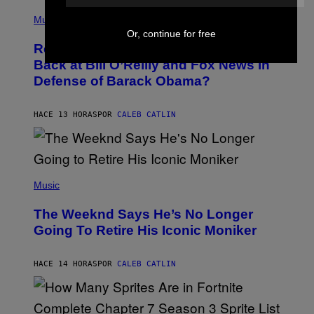
(
Z
P
Music
/
H
W
Or, continue for free
O
I
Remember the Time Jeezy Clapped
T
R
O
Back at Bill O’Reilly and Fox News in
E
B
I
Defense of Barack Obama?
Y
M
T
A
I
G
M
HACE 13 HORAS
POR
CALEB CATLIN
E
M
)
O
S
E
N
(
F
P
Music
E
H
L
O
D
The Weeknd Says He’s No Longer
T
E
O
Going To Retire His Iconic Moniker
R
B
/
Y
G
P
E
HACE 14 HORAS
POR
CALEB CATLIN
E
T
D
T
R
Y
O
I
B
M