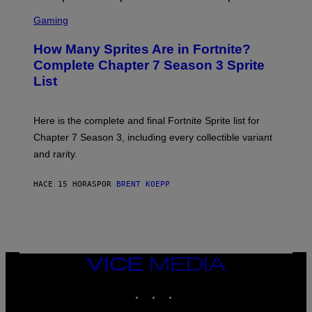
E
S
A
C
C
G
Gaming
E
R
E
R
E
S
How Many Sprites Are in Fortnite?
R
E
)
A
N
Complete Chapter 7 Season 3 Sprite
/
S
List
G
H
E
O
T
T
T
:
Here is the complete and final Fortnite Sprite list for
Y
E
I
P
Chapter 7 Season 3, including every collectible variant
M
I
A
and rarity.
C
G
G
E
A
S
HACE 15 HORAS
POR
BRENT KOEPP
M
F
E
O
S
R
L
I
V
E
VICE
N
MEDIA
A
T
INSTAGRAM
TIKTOK
YOUTUBE
I
O