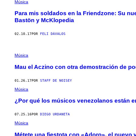
Música
Para mis soldados en la Friendzone: Su nue
Bastön y McKlopedia
02.10.17
POR
FELI DÁVALOS
Música
Mau el Aczino con otra demostración de po
01.26.17
POR
STAFF DE NOISEY
Música
¿Por qué los músicos venezolanos están 
07.25.16
POR
DIEGO URDANETA
Música
Métete una fiestota con «Adoro», el nuevo