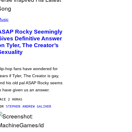
usic
ASAP Rocky Seemingly
Gives Definitive Answer
on Tyler, The Creator’s
Sexuality
ip-hop fans have wondered for
ears if Tyler, The Creator is gay,
nd his old pal ASAP Rocky seems
o have given us an answer.
ACE 2 HORAS
POR
STEPHEN ANDREW GALIHER