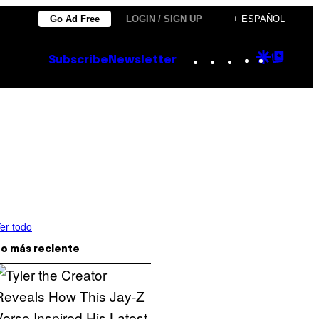
Go Ad Free
LOGIN / SIGN UP
+ ESPAÑOL
Instagram
TikTok
YouTube
Google
Goog
Subscribe
Newsletter
Discove
Top
Posts
er todo
o más reciente