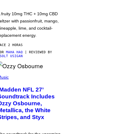
 fruity 10mg THC + 10mg CBD
eltzer with passionfruit, mango,
ineapple, lime, and cocktail-
eplacement energy.
ACE 2 HORAS
POR
MAHA HAQ
| REVIEWED BY
SOLT USIGAN
usic
‘Madden NFL 27’
Soundtrack Includes
Ozzy Osbourne,
Metallica, the White
Stripes, and Styx