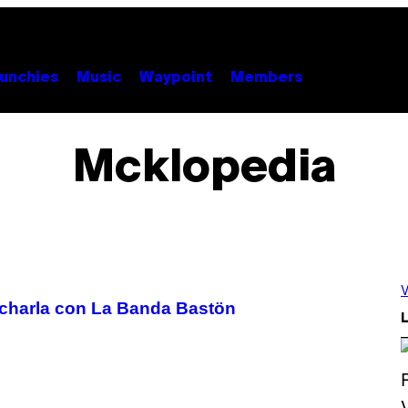
unchies
Music
Waypoint
Members
Mcklopedia
V
a charla con La Banda Bastön
L