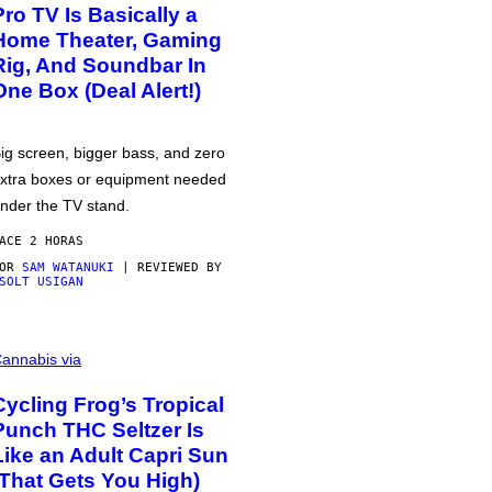
Pro TV Is Basically a
Home Theater, Gaming
Rig, And Soundbar In
One Box (Deal Alert!)
ig screen, bigger bass, and zero
xtra boxes or equipment needed
nder the TV stand.
ACE 2 HORAS
POR
SAM WATANUKI
| REVIEWED BY
SOLT USIGAN
annabis via
Cycling Frog’s Tropical
Punch THC Seltzer Is
Like an Adult Capri Sun
(That Gets You High)