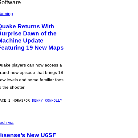
Gaming
Quake Returns With
Surprise Dawn of the
Machine Update
Featuring 19 New Maps
uake players can now access a
rand-new episode that brings 19
ew levels and some familiar foes
o the shooter.
ACE 2 HORAS
POR
DENNY CONNOLLY
ech via
Hisense’s New U6SF