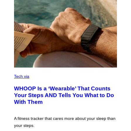
O
T
O
G
R
A
P
H
Y
/
G
E
T
T
Y
I
M
V
A
I
Tech via
G
A
E
W
WHOOP Is a ‘Wearable’ That Counts
S
H
)
O
Your Steps AND Tells You What to Do
O
With Them
P
A fitness tracker that cares more about your sleep than
your steps.