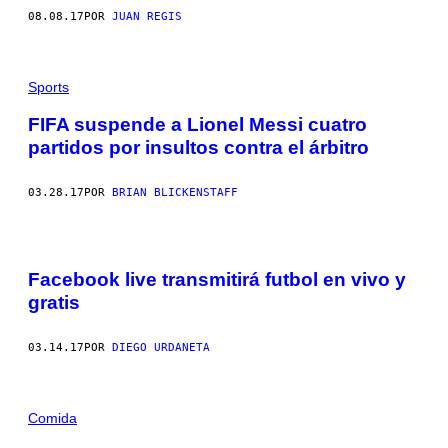
08.08.17
POR
JUAN REGIS
Sports
FIFA suspende a Lionel Messi cuatro
partidos por insultos contra el árbitro
03.28.17
POR
BRIAN BLICKENSTAFF
Facebook live transmitirá futbol en vivo y
gratis
03.14.17
POR
DIEGO URDANETA
A
F
Comida
I
C