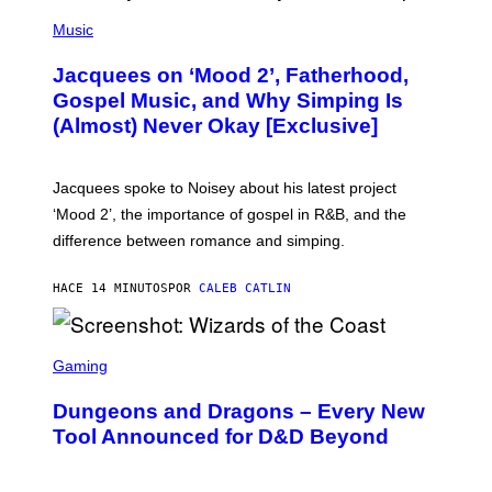
(
P
Music
H
O
Jacquees on ‘Mood 2’, Fatherhood,
T
O
Gospel Music, and Why Simping Is
V
(Almost) Never Okay [Exclusive]
I
A
C
A
Jacquees spoke to Noisey about his latest project
M
K
‘Mood 2’, the importance of gospel in R&B, and the
I
difference between romance and simping.
R
K
)
HACE 14 MINUTOS
POR
CALEB CATLIN
S
C
Gaming
R
E
Dungeons and Dragons – Every New
E
N
Tool Announced for D&D Beyond
S
H
O