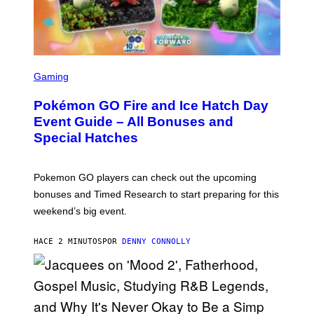
S
C
Gaming
R
E
Pokémon GO Fire and Ice Hatch Day
E
N
Event Guide – All Bonuses and
S
Special Hatches
H
O
T
:
Pokemon GO players can check out the upcoming
P
O
bonuses and Timed Research to start preparing for this
K
weekend’s big event.
E
M
O
HACE 2 MINUTOS
POR
DENNY CONNOLLY
N
G
O