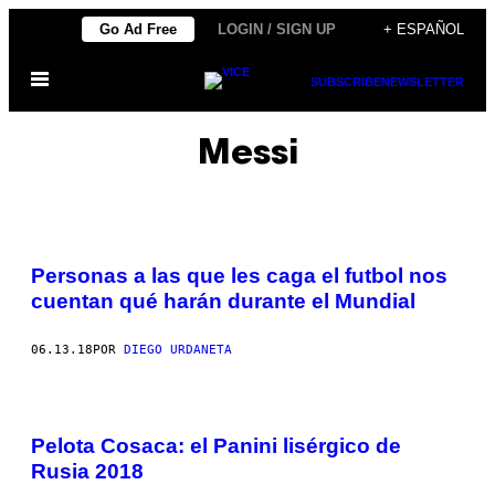
Saltar
Go Ad Free
LOGIN / SIGN UP
+ ESPAÑOL
al
Abrir
contenido
SUBSCRIBE
NEWSLETTER
Menú
Messi
Personas a las que les caga el futbol nos
cuentan qué harán durante el Mundial
06.13.18
POR
DIEGO URDANETA
Pelota Cosaca: el Panini lisérgico de
Rusia 2018