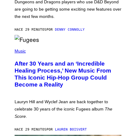
T
Dungeons and Dragons players who use D&D Beyond
:
are going to be getting some exciting new features over
W
I
the next few months.
Z
A
R
HACE 29 MINUTOS
POR
DENNY CONNOLLY
D
S
O
(
F
P
Music
T
H
H
O
E
After 30 Years and an ‘Incredible
T
C
O
O
Healing Process,’ New Music From
B
A
This Iconic Hip-Hop Group Could
Y
S
J
T
Become a Reality
E
R
E
M
Lauryn Hill and Wyclef Jean are back together to
Y
celebrate 30 years of the iconic Fugees album
The
C
H
Score
.
A
N
P
HACE 29 MINUTOS
POR
LAUREN BOISVERT
H