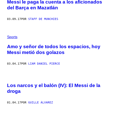
Messi le paga la cuenta a los aficionados
I
del Barça en Mazatlán
O
N
A
D
03.09.17
POR
STAFF DE MUNCHIES
O
S
D
E
Sports
L
B
A
Amo y señor de todos los espacios, hoy
R
Messi metió dos golazos
C
E
L
O
03.04.17
POR
LIAM DANIEL PIERCE
N
A
.
Los narcos y el balón (IV): El Messi de la
droga
01.04.17
POR
GUILLE ÁLVAREZ