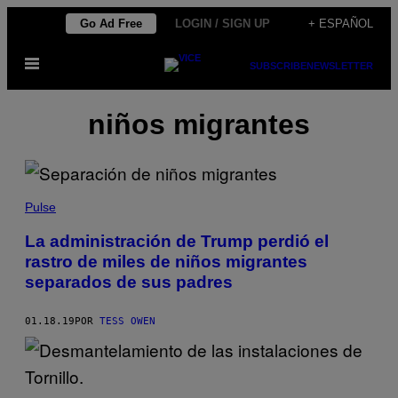
Saltar
Go Ad Free
LOGIN / SIGN UP
+ ESPAÑOL
al
Abrir
contenido
SUBSCRIBE
NEWSLETTER
Menú
niños migrantes
Pulse
La administración de Trump perdió el
rastro de miles de niños migrantes
separados de sus padres
01.18.19
POR
TESS OWEN