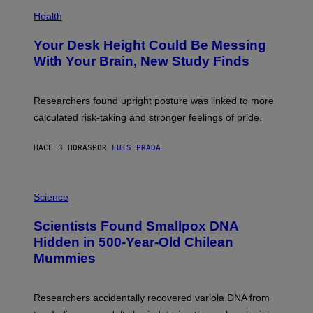
E
P
T
H
Health
T
O
Y
T
I
Your Desk Height Could Be Messing
O
M
:
With Your Brain, New Study Finds
A
B
G
A
E
T
S
U
Researchers found upright posture was linked to more
H
calculated risk-taking and stronger feelings of pride.
A
N
T
HACE 3 HORAS
POR
LUIS PRADA
O
K
E
R
A
/
M
Science
G
U
E
C
Scientists Found Smallpox DNA
T
H
T
,
Hidden in 500-Year-Old Chilean
Y
M
I
Mummies
U
M
C
A
H
G
O
Researchers accidentally recovered variola DNA from
E
L
S
D