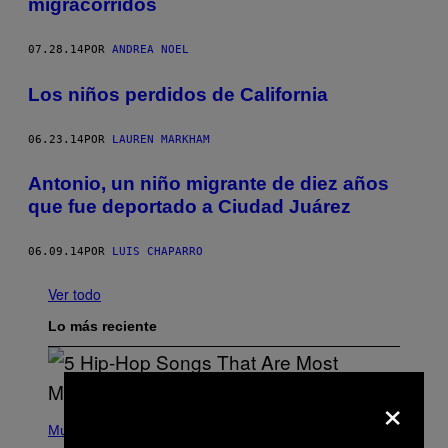
migracorridos
07.28.14
POR
ANDREA NOEL
Los niños perdidos de California
06.23.14
POR
LAUREN MARKHAM
Antonio, un niño migrante de diez años
que fue deportado a Ciudad Juárez
06.09.14
POR
LUIS CHAPARRO
Ver todo
Lo más reciente
×
(
P
Music
H