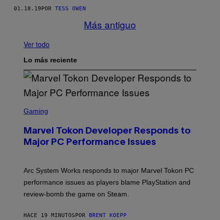
01.18.19
POR
TESS OWEN
Más antiguo
Ver todo
Lo más reciente
S
C
Gaming
R
E
Marvel Tokon Developer Responds to
E
N
Major PC Performance Issues
S
H
O
T
Arc System Works responds to major Marvel Tokon PC
:
performance issues as players blame PlayStation and
P
L
review-bomb the game on Steam.
A
Y
S
HACE 19 MINUTOS
POR
BRENT KOEPP