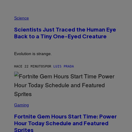
T
A
T
P
I
H
Science
O
O
N
T
,
Scientists Just Traced the Human Eye
O
S
:
T
Back to a Tiny One-Eyed Creature
C
E
S
A
A
M
I
Evolution is strange.
M
A
G
HACE 22 MINUTOS
POR
LUIS PRADA
E
S
/
G
E
T
T
S
Y
C
Gaming
I
R
M
E
A
Fortnite Gem Hours Start Time: Power
E
G
N
Hour Today Schedule and Featured
E
S
S
Sprites
H