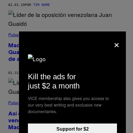
02.01.19
POR
TIM HUME
Pulse
×
Maduro impone al líder opositor Juan
Guaidó prohibición de viajar y congelación
de activos
01.31.19
POR
DAVID GILBERT
Kill the ads for
just $2 a month
VICE membership also gives you access to
Pulse
our very best writing and exclusive new
documentaries.
Así es el esfuerzo del líder opositor
venezolano Juan Guaidó para expulsar a
Maduro
Support for $2