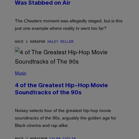
Was Stabbed on Air
The
Cheaters
moment was allegedly staged, but is this
just one example where reality tv went too far?
HACE 1 HORA
POR
HALEY MILLER
(
P
Music
H
O
4 of the Greatest Hip-Hop Movie
T
O
Soundtracks of the 90s
B
Y
P
O
Noisey selects four of the greatest hip-hop movie
O
soundtracks of the 90s, arguably the golden age for
L
A
Black cinema and rap alike.
R
N
A
HACE 2 HORAS
POR
CALEB CATLIN