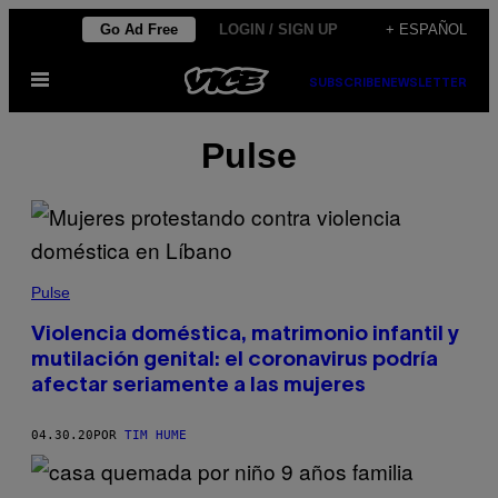
Saltar
Go Ad Free
LOGIN / SIGN UP
+ ESPAÑOL
al
Abrir
contenido
SUBSCRIBE
NEWSLETTER
Menú
Pulse
Pulse
Violencia doméstica, matrimonio infantil y
mutilación genital: el coronavirus podría
afectar seriamente a las mujeres
04.30.20
POR
TIM HUME