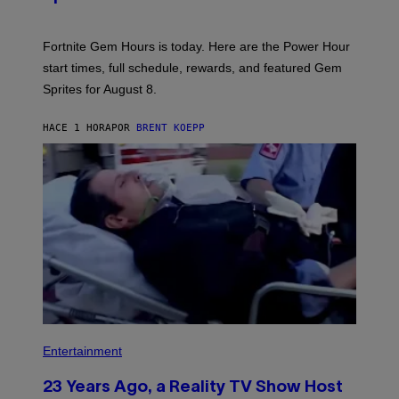
O
T
:
Fortnite Gem Hours is today. Here are the Power Hour
E
P
start times, full schedule, rewards, and featured Gem
I
Sprites for August 8.
C
G
A
HACE 1 HORA
POR
BRENT KOEPP
M
E
S
Entertainment
23 Years Ago, a Reality TV Show Host