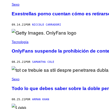
Sexo
Exestrellas porno cuentan cómo es retirars
09.14.21
POR
NICCOLÒ CARRADORI
Tecnología
OnlyFans suspende la prohibición de conte
08.25.21
POR
SAMANTHA COLE
Sexo
Todo lo que debes saber sobre la doble pe
08.25.21
POR
ARMAN KHAN