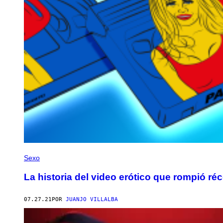
Sexo
La historia del video erótico que rompió 
07.27.21
POR
JUANJO VILLALBA