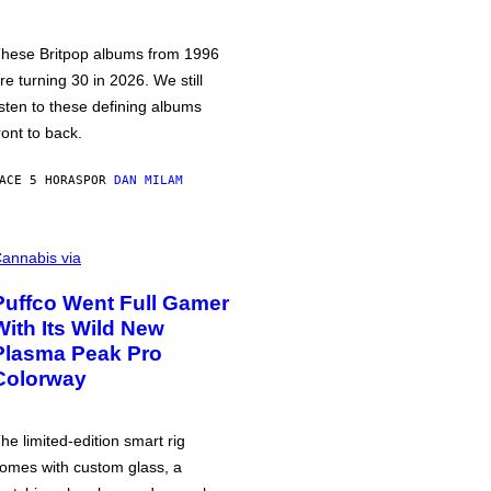
hese Britpop albums from 1996
re turning 30 in 2026. We still
isten to these defining albums
ront to back.
ACE 5 HORAS
POR
DAN MILAM
annabis via
Puffco Went Full Gamer
With Its Wild New
Plasma Peak Pro
Colorway
he limited-edition smart rig
omes with custom glass, a