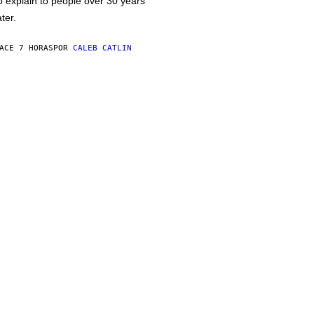
o explain to people over 30 years
ater.
ACE 7 HORAS
POR
CALEB CATLIN