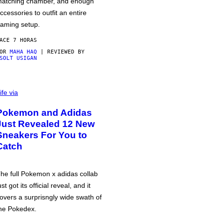
atching chamber, and enough
ccessories to outfit an entire
aming setup.
ACE 7 HORAS
POR
MAHA HAQ
| REVIEWED BY
SOLT USIGAN
ife via
Pokemon and Adidas
Just Revealed 12 New
Sneakers For You to
Catch
he full Pokemon x adidas collab
ust got its official reveal, and it
overs a surprisngly wide swath of
he Pokedex.