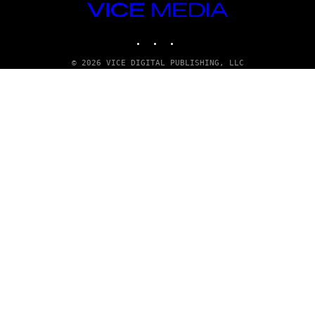
VICE
MEDIA
INSTAGRAM
TIKTOK
YOUTUBE
© 2026 VICE DIGITAL PUBLISHING, LLC