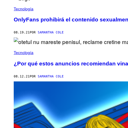
Tecnología
OnlyFans prohibirá el contenido sexualment
08.19.21
POR
SAMANTHA COLE
Tecnología
¿Por qué estos anuncios recomiendan vina
08.12.21
POR
SAMANTHA COLE