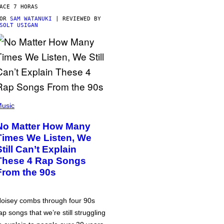
ACE 7 HORAS
POR
SAM WATANUKI
| REVIEWED BY
SOLT USIGAN
usic
No Matter How Many
Times We Listen, We
Still Can’t Explain
These 4 Rap Songs
From the 90s
oisey combs through four 90s
ap songs that we’re still struggling