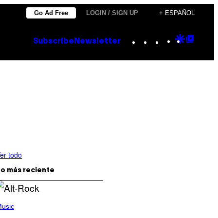
Go Ad Free
LOGIN / SIGN UP
+ ESPAÑOL
Instagram
TikTok
YouTube
Google
Goog
Subscribe
Newsletter
Discove
Top
Posts
er todo
o más reciente
usic