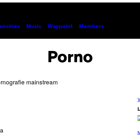
unchies
Music
Waypoint
Members
Porno
V
L
(
P
M
H