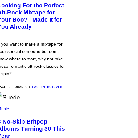
Looking For the Perfect
Alt-Rock Mixtape for
Your Boo? I Made It for
You Already
f you want to make a mixtape for
our special someone but don’t
now where to start, why not take
hese romantic alt-rock classics for
 spin?
ACE 5 HORAS
POR
LAUREN BOISVERT
usic
3 No-Skip Britpop
Albums Turning 30 This
Year