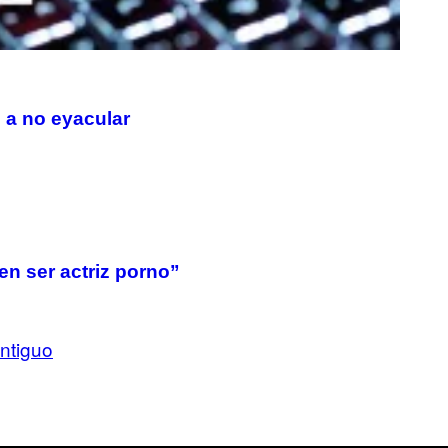
 a no eyacular
n ser actriz porno”
ntiguo