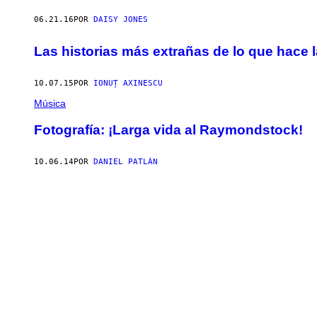
06.21.16
POR
DAISY JONES
Las historias más extrañas de lo que hace 
10.07.15
POR
IONUȚ AXINESCU
Música
Fotografía: ¡Larga vida al Raymondstock!
10.06.14
POR
DANIEL PATLÁN