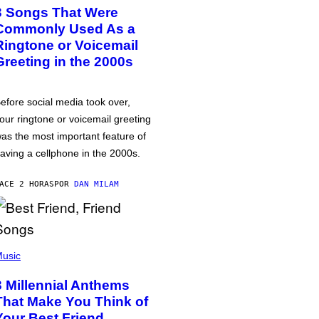
3 Songs That Were
Commonly Used As a
Ringtone or Voicemail
Greeting in the 2000s
efore social media took over,
our ringtone or voicemail greeting
as the most important feature of
aving a cellphone in the 2000s.
ACE 2 HORAS
POR
DAN MILAM
usic
3 Millennial Anthems
That Make You Think of
Your Best Friend