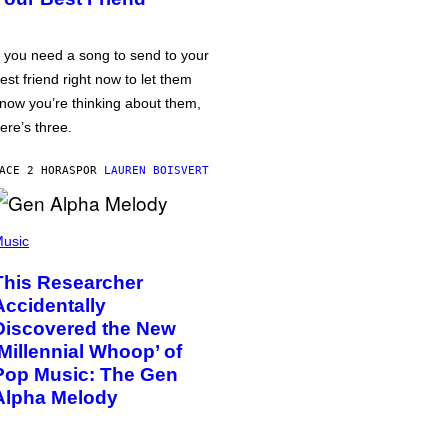
f you need a song to send to your
est friend right now to let them
now you’re thinking about them,
ere’s three.
ACE 2 HORAS
POR
LAUREN BOISVERT
usic
This Researcher
Accidentally
Discovered the New
‘Millennial Whoop’ of
Pop Music: The Gen
Alpha Melody