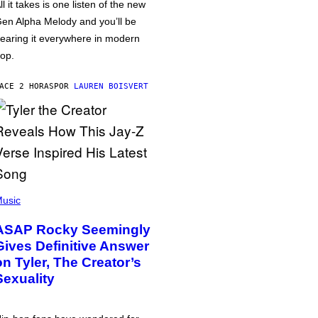
ll it takes is one listen of the new
en Alpha Melody and you’ll be
earing it everywhere in modern
op.
ACE 2 HORAS
POR
LAUREN BOISVERT
usic
ASAP Rocky Seemingly
Gives Definitive Answer
on Tyler, The Creator’s
Sexuality