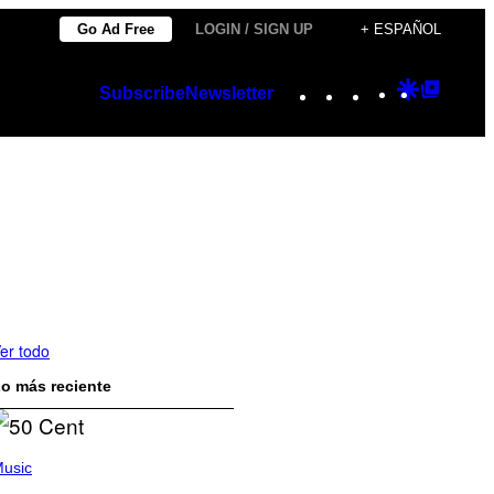
Go Ad Free
LOGIN / SIGN UP
+ ESPAÑOL
Instagram
TikTok
YouTube
Google
Googl
Subscribe
Newsletter
Discover
Top
Posts
er todo
o más reciente
usic