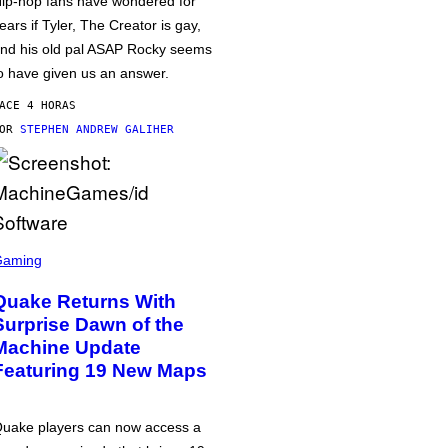
ip-hop fans have wondered for
ears if Tyler, The Creator is gay,
nd his old pal ASAP Rocky seems
o have given us an answer.
ACE 4 HORAS
POR
STEPHEN ANDREW GALIHER
Gaming
Quake Returns With
Surprise Dawn of the
Machine Update
Featuring 19 New Maps
uake players can now access a