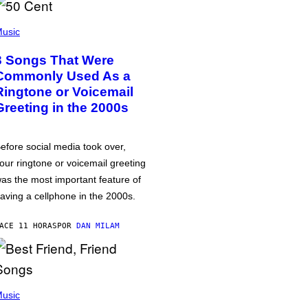
usic
3 Songs That Were
Commonly Used As a
Ringtone or Voicemail
Greeting in the 2000s
efore social media took over,
our ringtone or voicemail greeting
as the most important feature of
aving a cellphone in the 2000s.
ACE 11 HORAS
POR
DAN MILAM
usic