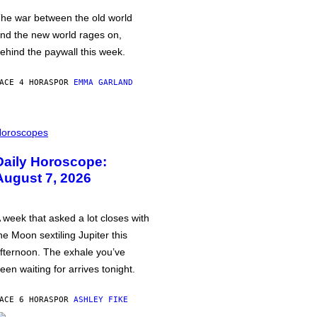
he war between the old world
nd the new world rages on,
ehind the paywall this week.
ACE 4 HORAS
POR
EMMA GARLAND
oroscopes
Daily Horoscope:
August 7, 2026
 week that asked a lot closes with
he Moon sextiling Jupiter this
fternoon. The exhale you’ve
een waiting for arrives tonight.
ACE 6 HORAS
POR
ASHLEY FIKE