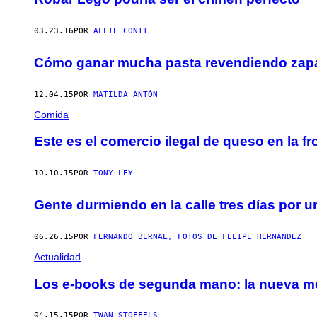
03.23.16
POR
ALLIE CONTI
Cómo ganar mucha pasta revendiendo zapa
12.04.15
POR
MATILDA ANTÓN
Comida
Este es el comercio ilegal de queso en la fr
10.10.15
POR
TONY LEY
Gente durmiendo en la calle tres días por u
06.26.15
POR
FERNANDO BERNAL, FOTOS DE FELIPE HERNÁNDEZ
Actualidad
Los e-books de segunda mano: la nueva met
04.15.15
POR
TWAN STOFFELS