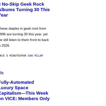
3 No-Skip Geek Rock
Albums Turning 30 This
Year
hese staples in geek rock from
996 are turning 30 this year, yet
e still listen to them front to back
n 2026.
ACE 5 MINUTOS
POR
DAN MILAM
ife
Fully-Automated
Luxury Space
Capitalism—This Week
on VICE: Members Only