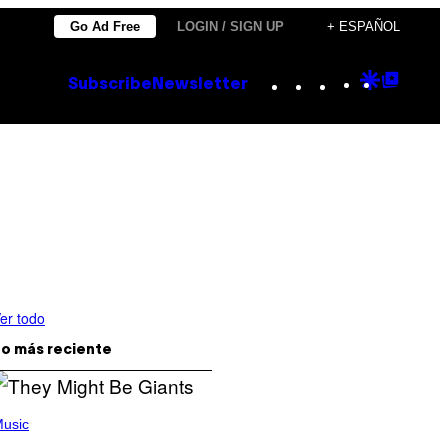
Go Ad Free
LOGIN / SIGN UP
+ ESPAÑOL
Instagram
TikTok
YouTube
Google
Goog
Subscribe
Newsletter
Discove
Top
Posts
er todo
o más reciente
usic