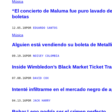
Música
“El concierto de Maluma fue puro lavado d
boletas
12.05.18
POR
EDUARDO SANTOS
Música
Alguien está vendiendo su boleta de Metall
09.19.16
POR
NOISEY COLOMBIA
Inside Wimbledon’s Black Market Ticket Trad
07.08.16
POR
DAVID COX
Intenté infiltrarme en el mercado negro de 
04.13.16
POR
JACK HARRY
Robar Lego podría ser el crimen perfecto