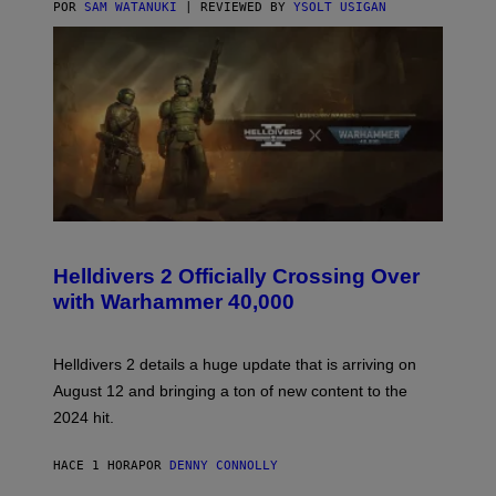
POR
SAM WATANUKI
| REVIEWED BY
YSOLT USIGAN
S
C
R
Helldivers 2 Officially Crossing Over
E
with Warhammer 40,000
E
N
S
H
Helldivers 2 details a huge update that is arriving on
O
T
August 12 and bringing a ton of new content to the
:
2024 hit.
A
R
R
HACE 1 HORA
POR
DENNY CONNOLLY
O
W