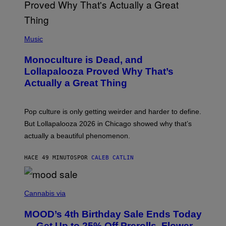
E
L
Y
/
(
R
P
Music
E
H
D
O
Monoculture is Dead, and
F
T
E
O
Lollapalooza Proved Why That’s
R
V
N
Actually a Great Thing
I
S
A
)
T
-
Pop culture is only getting weirder and harder to define.
M
O
But Lollapalooza 2026 in Chicago showed why that’s
B
actually a beautiful phenomenon.
I
L
E
HACE 49 MINUTOS
POR
CALEB CATLIN
)
C
O
Cannabis via
U
R
MOOD’s 4th Birthday Sale Ends Today
T
E
— Get Up to 25% Off Prerolls, Flower,