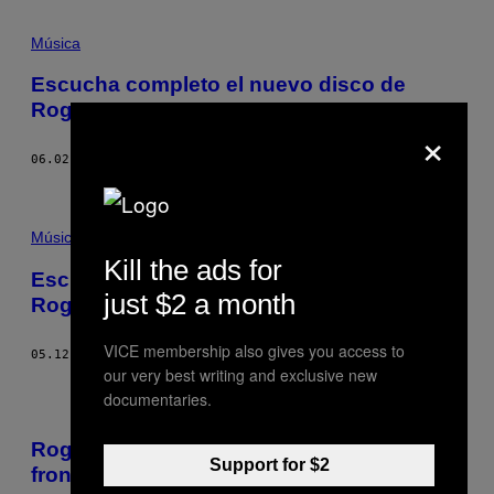
Música
Escucha completo el nuevo disco de
Roger Waters
×
06.02.17
POR
STAFF DE NOISEY
Música
Kill the ads for
Escucha el nuevo y llegador sencillo de
just $2 a month
Roger Waters, «Déjà Vu»
VICE membership also gives you access to
05.12.17
POR
STAFF DE NOISEY
our very best writing and exclusive new
documentaries.
Roger Waters quiere dar un concierto en la
Support for $2
frontera entre Estados Unidos y México