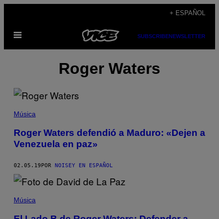
Saltar
+ ESPAÑOL
al
Abrir
contenido
SUBSCRIBE
NEWSLETTER
Menú
Roger Waters
Música
Roger Waters defendió a Maduro: «Dejen a
Venezuela en paz»
02.05.19
POR
NOISEY EN ESPAÑOL
Música
El Lado B de Roger Waters: Defender a