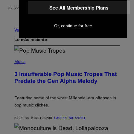
See All Membership Plans
02.22.17
POR
GIO FRANZONI
Más antiguo
Or, continue for free
Ver todo
Lo más reciente
(
P
Music
H
O
3 Insufferable Pop Music Tropes That
T
O
Predate the Gen Alpha Melody
B
Y
M
A
Featuring some of the worst Millennial-era offenses in
R
pop music clichés.
C
B
R
HACE 34 MINUTOS
POR
LAUREN BOISVERT
O
U
S
S