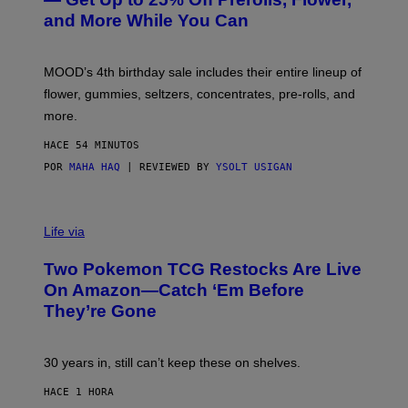
S
and More While You Can
Y
O
F
M
MOOD’s 4th birthday sale includes their entire lineup of
O
O
flower, gummies, seltzers, concentrates, pre-rolls, and
D
more.
HACE 54 MINUTOS
POR
MAHA HAQ
| REVIEWED BY
YSOLT USIGAN
Life via
Two Pokemon TCG Restocks Are Live
On Amazon—Catch ‘Em Before
They’re Gone
30 years in, still can’t keep these on shelves.
HACE 1 HORA