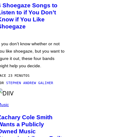
4 Shoegaze Songs to
Listen to if You Don’t
Know if You Like
Shoegaze
f you don’t know whether or not
ou like shoegaze, but you want to
igure it out, these four bands
ight help you decide.
ACE 23 MINUTOS
POR
STEPHEN ANDREW GALIHER
usic
Zachary Cole Smith
Wants a Publicly
Owned Music