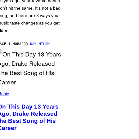
s you age, your favorite bands
on’t hit the same. It’s not a bad
hing, and here are 3 ways your
usic taste changes as you get
lder.
ACE 1 HORA
POR
DAN MILAM
usic
On This Day 13 Years
Ago, Drake Released
the Best Song of His
Career