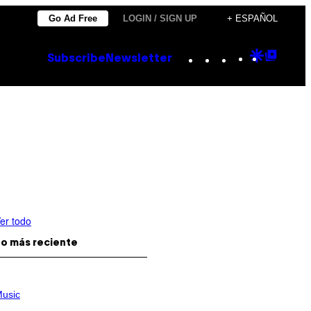
Go Ad Free
LOGIN / SIGN UP
+ ESPAÑOL
Instagram
TikTok
YouTube
Google
Goog
Subscribe
Newsletter
Discove
Top
Posts
er todo
o más reciente
usic