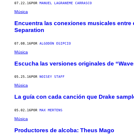
07.22.16
POR
MANUEL LAGRANEME CARRASCO
Música
Encuentra las conexiones musicales entre c
Separation
07.08.16
POR
ALGODÓN EGIPCIO
Música
Escucha las versiones originales de “Wav
05.25.16
POR
NOISEY STAFF
Música
La guía con cada canción que Drake sampl
05.02.16
POR
MAX MERTENS
Música
Productores de alcoba: Theus Mago