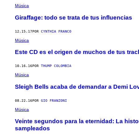
Música
Giraffage: todo se trata de tus influencias
12.15.17
POR
CYNTHIA FRANCO
Música
Este CD es el origen de muchos de tus track
10.16.16
POR
THUMP COLOMBIA
Música
Sleigh Bells acaba de demandar a Demi Lov
08.22.16
POR
GIO FRANZONI
Música
Veinte segundos para la eternidad: La histo
sampleados