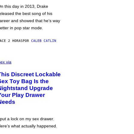
n this day in 2013, Drake
eleased the best song of his
areer and showed that he’s way
etter in pop star mode.
ACE 2 HORAS
POR
CALEB CATLIN
ex via
This Discreet Lockable
Sex Toy Bag Is the
Nightstand Upgrade
Your Play Drawer
Needs
 put a lock on my sex drawer.
ere’s what actually happened.