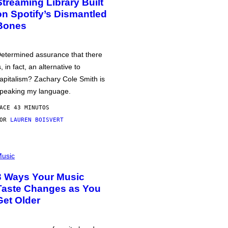
Streaming Library Built
on Spotify’s Dismantled
Bones
etermined assurance that there
s, in fact, an alternative to
apitalism? Zachary Cole Smith is
peaking my language.
ACE 43 MINUTOS
POR
LAUREN BOISVERT
usic
3 Ways Your Music
Taste Changes as You
Get Older