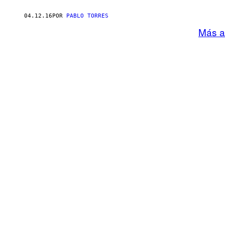
04.12.16
POR
PABLO TORRES
Más a