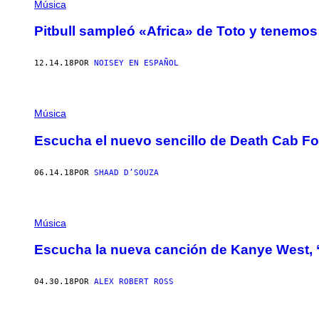
Música
Pitbull sampleó «Africa» de Toto y tenemos 
12.14.18
POR
NOISEY EN ESPAÑOL
Música
Escucha el nuevo sencillo de Death Cab F
06.14.18
POR
SHAAD D’SOUZA
Música
Escucha la nueva canción de Kanye West, ‘L
04.30.18
POR
ALEX ROBERT ROSS