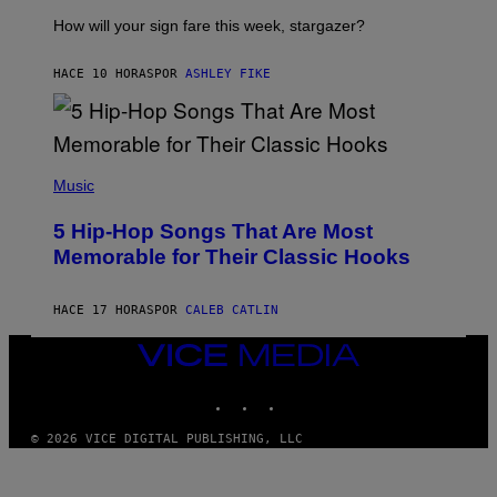
T
I
How will your sign fare this week, stargazer?
O
N
B
HACE 10 HORAS
POR
ASHLEY FIKE
Y
R
E
E
S
(
A
P
Music
H
O
5 Hip-Hop Songs That Are Most
T
O
Memorable for Their Classic Hooks
B
Y
S
HACE 17 HORAS
POR
CALEB CATLIN
T
E
V
VICE
E
MEDIA
G
INSTAGRAM
TIKTOK
YOUTUBE
R
A
N
© 2026 VICE DIGITAL PUBLISHING, LLC
I
T
Z