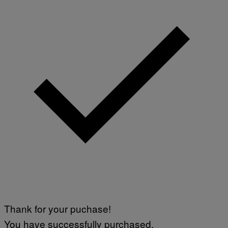
/
W
I
R
E
I
M
A
G
E
)
Thank for your puchase!
You have successfully purchased.