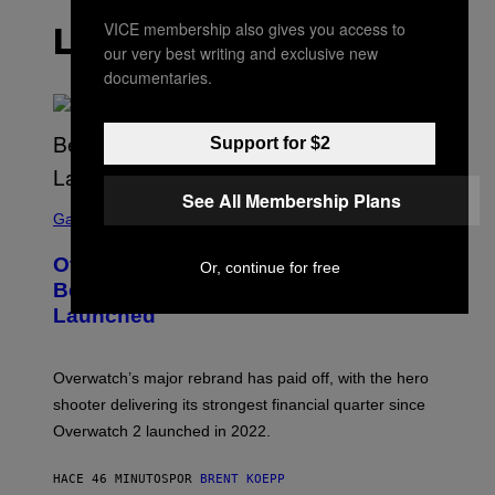
VICE membership also gives you access to
LO MÁS RECIENTE
our very best writing and exclusive new
documentaries.
Support for $2
See All Membership Plans
S
C
Gaming
R
E
Overwatch Rebrand Pays Off With Its
Or, continue for free
E
N
Best Quarter Since Overwatch 2
S
Launched
H
O
T
:
Overwatch’s major rebrand has paid off, with the hero
B
L
shooter delivering its strongest financial quarter since
I
Overwatch 2 launched in 2022.
Z
Z
A
HACE 46 MINUTOS
POR
BRENT KOEPP
R