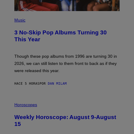
G
E
P
H
Music
O
T
3 No-Skip Pop Albums Turning 30
O
B
This Year
Y
T
I
M
Though these pop albums from 1996 are turning 30 in
R
2026, we can still listen to them front to back as if they
O
N
were released this year.
E
Y
/
HACE 5 HORAS
POR
DAN MILAM
G
E
T
I
T
L
Horoscopes
Y
L
I
U
M
Weekly Horoscope: August 9-August
S
A
T
G
15
R
E
A
S