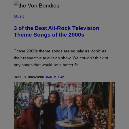
D
P
H
Music
O
T
3 of the Best Alt-Rock Television
O
B
Theme Songs of the 2000s
Y
J
A
M
These 2000s theme songs are equally as iconic as
I
their respective television show. We couldn’t think of
E
M
any songs that would be a better fit.
C
C
A
HACE 3 HORAS
POR
DAN MILAM
R
T
H
Y
/
W
I
R
E
I
M
A