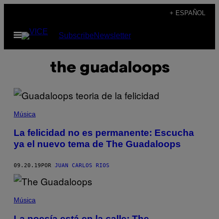
Saltar
+ ESPAÑOL
al
Abrir
Subscribe
Newsletter
contenido
Menú
the guadaloops
Música
La felicidad no es permanente: Escucha
ya el nuevo tema de The Guadaloops
09.20.19
POR
JUAN CARLOS RIOS
Música
La poesía está en la calle: The