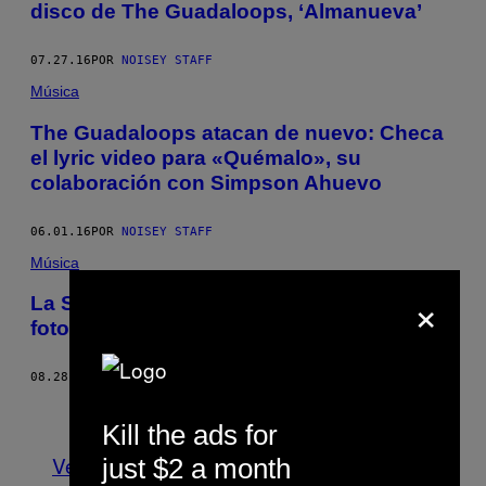
disco de The Guadaloops, ‘Almanueva’
07.27.16
POR
NOISEY STAFF
Música
The Guadaloops atacan de nuevo: Checa
el lyric video para «Quémalo», su
colaboración con Simpson Ahuevo
06.01.16
POR
NOISEY STAFF
Música
×
La Semana de las Juventudes 2015 en 100
fotos (bueno, un poquito más)
08.28.15
POR
DANIEL PATLÁN
Más antiguo
Kill the ads for
Ver todo
just $2 a month