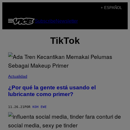
Saltar
+ ESPAÑOL
al
Abrir
Subscribe
Newsletter
contenido
Menú
TikTok
Actualidad
¿Por qué la gente está usando el
lubricante como primer?
11.26.21
POR
KOH EWE