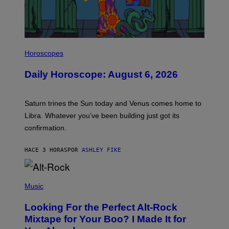
I
L
Horoscopes
L
U
Daily Horoscope: August 6, 2026
S
T
R
A
Saturn trines the Sun today and Venus comes home to
T
I
Libra. Whatever you’ve been building just got its
O
confirmation.
N
B
Y
HACE 3 HORAS
POR
ASHLEY FIKE
R
E
E
S
(
A
P
Music
.
H
O
Looking For the Perfect Alt-Rock
T
O
Mixtape for Your Boo? I Made It for
B