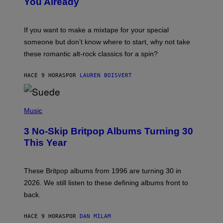
You Already
Y
M
I
C
If you want to make a mixtape for your special
K
H
someone but don’t know where to start, why not take
U
these romantic alt-rock classics for a spin?
T
S
O
HACE 9 HORAS
POR
LAUREN BOISVERT
N
/
R
E
P
D
H
Music
F
O
E
T
R
3 No-Skip Britpop Albums Turning 30
O
N
B
This Year
S
Y
)
N
I
E
These Britpop albums from 1996 are turning 30 in
L
2026. We still listen to these defining albums front to
S
V
back.
A
N
I
HACE 9 HORAS
POR
DAN MILAM
P