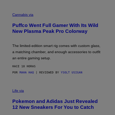
E
R
C
E
O
Cannabis via
N
U
/
R
G
Puffco Went Full Gamer With Its Wild
T
E
E
T
New Plasma Peak Pro Colorway
S
T
Y
Y
O
I
F
M
The limited-edition smart rig comes with custom glass,
P
A
a matching chamber, and enough accessories to outfit
U
G
F
E
an entire gaming setup.
F
S
C
HACE 10 HORAS
O
POR
MAHA HAQ
| REVIEWED BY
YSOLT USIGAN
V
I
Life via
A
P
Pokemon and Adidas Just Revealed
O
K
12 New Sneakers For You to Catch
E
M