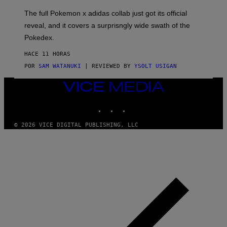
O
N
The full Pokemon x adidas collab just got its official
/
reveal, and it covers a surprisngly wide swath of the
A
D
Pokedex.
I
D
HACE 11 HORAS
A
S
POR
SAM WATANUKI
| REVIEWED BY
YSOLT USIGAN
/
N
VICE
I
MEDIA
N
T
INSTAGRAM
TIKTOK
YOUTUBE
E
N
© 2026 VICE DIGITAL PUBLISHING, LLC
D
O