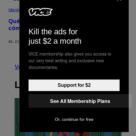
Identidad
Qué diablos es un ‘millennial geriátrico’ y
cómo saber si lo eres
Kill the ads for
just $2 a month
05.21.21
POR
JAISHREE KUMAR
Más antiguo
VICE membership also gives you access to
our very best writing and exclusive new
Ver todo
documentaries.
LO MÁS RECIENTE
Support for $2
See All Membership Plans
Or, continue for free