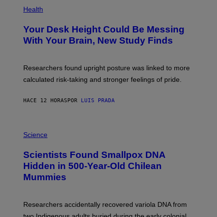
P
T
H
Health
T
O
Y
T
I
Your Desk Height Could Be Messing
O
M
:
With Your Brain, New Study Finds
A
B
G
A
E
T
S
U
Researchers found upright posture was linked to more
H
calculated risk-taking and stronger feelings of pride.
A
N
T
HACE 12 HORAS
POR
LUIS PRADA
O
K
E
R
A
/
M
Science
G
U
E
C
Scientists Found Smallpox DNA
T
H
T
,
Hidden in 500-Year-Old Chilean
Y
M
I
Mummies
U
M
C
A
H
G
O
Researchers accidentally recovered variola DNA from
E
L
S
D
two Indigenous adults buried during the early colonial