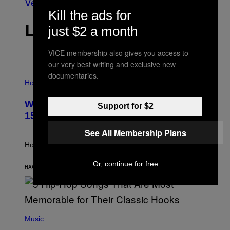
Ver todo
Kill the ads for
just $2 a month
LO MÁS RECIENTE
VICE membership also gives you access to
our very best writing and exclusive new
documentaries.
I
L
Horoscopes
L
U
Weekly Horoscope: August 9-August
S
Support for $2
T
15
R
A
See All Membership Plans
T
I
How will your sign fare this week, stargazer?
O
N
Or, continue for free
B
HACE 5 HORAS
POR
ASHLEY FIKE
Y
R
E
E
S
(
A
P
Music
H