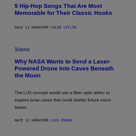
O
5 Hip-Hop Songs That Are Most
T
O
Memorable for Their Classic Hooks
B
Y
S
HACE 11 HORAS
POR
CALEB CATLIN
T
E
V
E
P
G
H
Science
R
O
A
T
Why NASA Wants to Send a Laser-
N
O
I
:
Powered Drone Into Caves Beneath
T
N
the Moon
Z
A
/
S
W
A
I
;
The LUX concept would use a fiber-optic tether to
R
D
E
R
explore lunar caves that could shelter future moon
I
P
M
bases.
I
A
X
G
E
E
HACE 12 HORAS
POR
LUIS PRADA
L
)
/
G
E