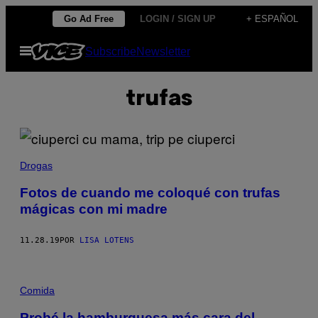
Saltar
Go Ad Free
LOGIN / SIGN UP
+ ESPAÑOL
al
Abrir
Subscribe
Newsletter
contenido
Menú
trufas
Drogas
Fotos de cuando me coloqué con trufas
mágicas con mi madre
11.28.19
POR
LISA LOTENS
Comida
Probé la hamburguesa más cara del