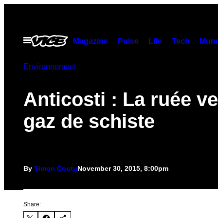
Skip
to
content
Open
Magazine
Pulse
Life
Tech
Munc
Menu
Environnement
Anticosti : La ruée ve
gaz de schiste
By
Simon Coutu
November 30, 2015, 8:00pm
Share: