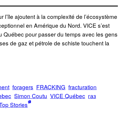
r l’île ajoutent à la complexité de l’écosystème
exceptionnel en Amérique du Nord. VICE s’est
s du Québec pour passer du temps avec les gens
es de gaz et pétrole de schiste touchent la
ment
foragers
FRACKING
fracturation
ebec
Simon Coutu
VICE Québec
газ
Top Stories