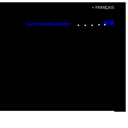
+ FRANÇAIS
Instagram
TikTok
YouTube
Google
Googl
Subscribe
Newsletter
Discover
Top
Posts