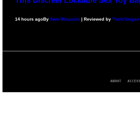
This Discreet Lockable Sex Toy Ba
14 hours ago
By
Sam Watanuki
| Reviewed by
Ysolt Usigan
ABOUT
ACCES