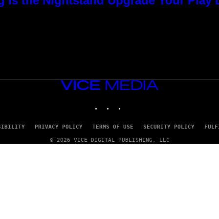
g Is the Nightstand Upgrade Your Play
VICE
MEDIA
INSTAGRAM
TIKTOK
YOUTUBE
SIBILITY
PRIVACY POLICY
TERMS OF USE
SECURITY POLICY
FULF
© 2026 VICE DIGITAL PUBLISHING, LLC