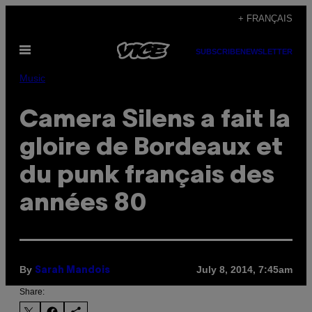
Skip
+ FRANÇAIS
to
Open
content
SUBSCRIBE
NEWSLETTER
Menu
Music
Camera Silens a fait la
gloire de Bordeaux et
du punk français des
années 80
By
July 8, 2014, 7:45am
Sarah Mandois
Share: