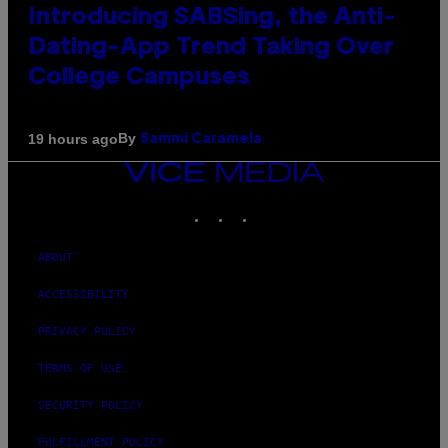
Introducing SABSing, the Anti-
Dating-App Trend Taking Over
College Campuses
By
19 hours ago
Sammi Caramela
VICE
MEDIA
INSTAGRAM
TIKTOK
YOUTUBE
ABOUT
ACCESSIBILITY
PRIVACY POLICY
TERMS OF USE
SECURITY POLICY
FULFILLMENT POLICY