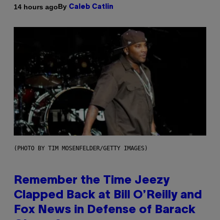
By
14 hours ago
Caleb Catlin
(PHOTO BY TIM MOSENFELDER/GETTY IMAGES)
Remember the Time Jeezy
Clapped Back at Bill O’Reilly and
Fox News in Defense of Barack