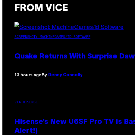
FROM VICE
SCREENSHOT: MACHINEGAMES/ID SOFTWARE
Quake Returns With Surprise Da
By
13 hours ago
Denny Connolly
VIA HISENSE
Hisense’s New U6SF Pro TV Is Bas
Alert!)