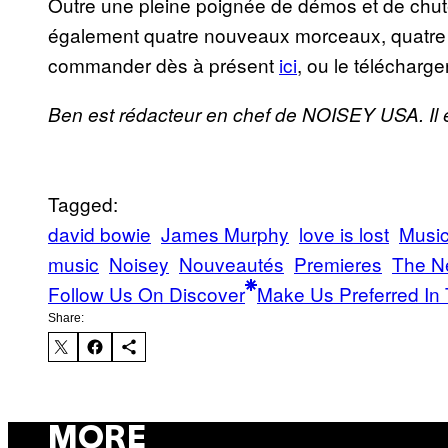
Outre une pleine poignée de démos et de chut
également quatre nouveaux morceaux, quatre 
commander dès à présent
ici
, ou le télécharge
Ben est rédacteur en chef de NOISEY USA. Il es
Tagged:
david bowie
James Murphy
love is lost
Musi
music
Noisey
Nouveautés
Premieres
The N
Follow Us On Discover
Make Us Preferred In 
Share:
MORE