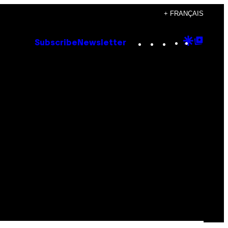
+ FRANÇAIS
Instagram
TikTok
YouTube
Google
Goog
Subscribe
Newsletter
Discove
Top
Posts