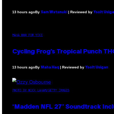
By
| Reviewed by
13 hours ago
Sam Watanuki
Ysolt Usig
MAHA HAQ FOR VICE
Cycling Frog’s Tropical Punch THC
By
| Reviewed by
13 hours ago
Maha Haq
Ysolt Usigan
PHOTO BY NICK LAHAM/GETTY IMAGES
‘Madden NFL 27’ Soundtrack Inclu