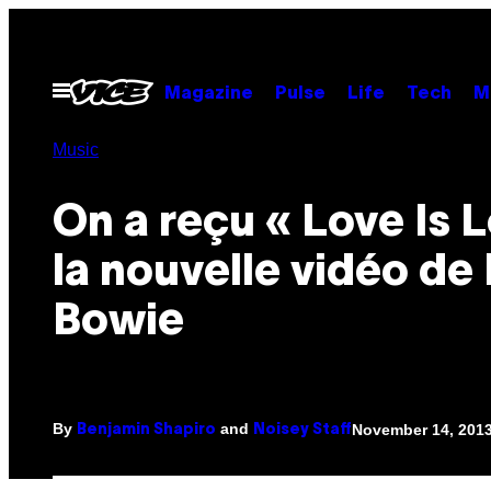
Skip
to
content
Open
Magazine
Pulse
Life
Tech
M
Menu
Music
On a reçu « Love Is L
la nouvelle vidéo de
Bowie
By
and
November 14, 2013
Benjamin Shapiro
Noisey Staff