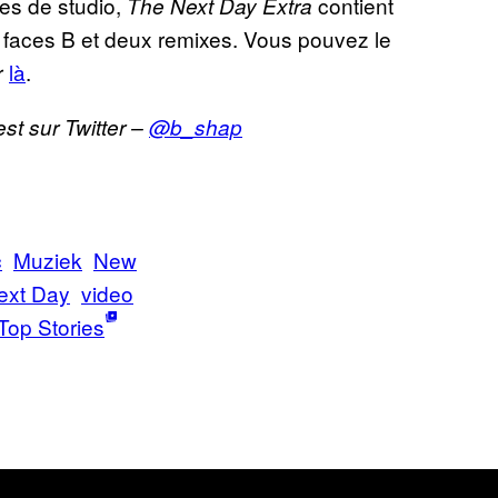
es de studio,
contient
The Next Day Extra
faces B et deux remixes. Vous pouvez le
r
là
.
t sur Twitter –
@b_shap
c
Muziek
New
ext Day
video
Top Stories