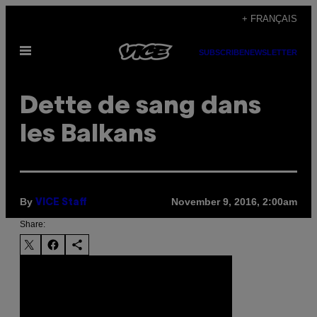
Skip
+ FRANÇAIS
to
Open
content
SUBSCRIBE
NEWSLETTER
Menu
Dette de sang dans
les Balkans
By
November 9, 2016, 2:00am
VICE Staff
Share: