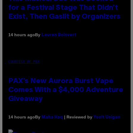
for a Festival Stage That Didn’t
Exist, Then Gaslit by Organizers
By
14 hours ago
Lauren Boisvert
COURTESY OF PAX
PAX’s New Aurora Burst Vape
Comes With a $4,000 Adventure
Giveaway
By
| Reviewed by
14 hours ago
Maha Haq
Ysolt Usigan