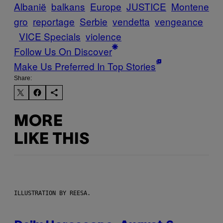
Albanië
balkans
Europe
JUSTICE
Montene
gro
reportage
Serbie
vendetta
vengeance
VICE Specials
violence
Follow Us On Discover
Make Us Preferred In Top Stories
Share:
MORE
LIKE THIS
ILLUSTRATION BY REESA.