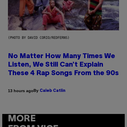
(PHOTO BY DAVID CORIO/REDFERNS)
No Matter How Many Times We
Listen, We Still Can’t Explain
These 4 Rap Songs From the 90s
By
13 hours ago
Caleb Catlin
MORE