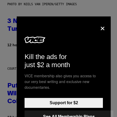
PHOTO BY NIELS VAN IPEREN/GETTY IMAGES
3 No-Skip Britpop Albums
×
Turning 30 This Year
By
12 hours ago
Dan Milam
Kill the ads for
just $2 a month
COURTESY OF PUFFCO
VICE membership also gives you access to
our very best writing and exclusive new
Puffco Went Full Gamer With Its
documentaries.
Wild New Plasma Peak Pro
Colorway
Support for $2
See All Membership Plans