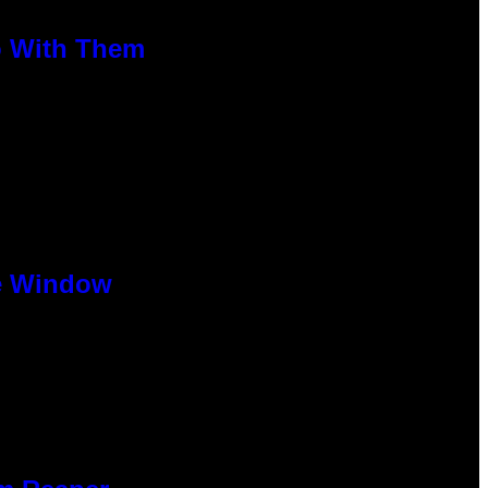
o With Them
se Window