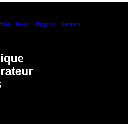
hies
Music
Waypoint
Members
ique
érateur
s