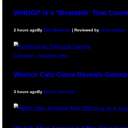
WHOOP Is a ‘Wearable’ That Count
2 hours ago
By
Sam Watanuki
| Reviewed by
Ysolt Usigan
SCREENSHOT: TRAILMARK GAMES
Warrior Cats Game Reveals Gamep
3 hours ago
By
Denny Connolly