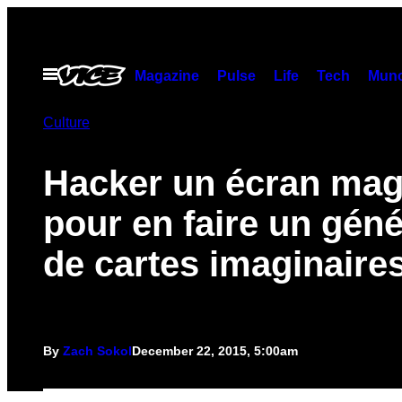
Skip
to
content
Open
Magazine
Pulse
Life
Tech
Munc
Menu
Culture
Hacker un écran mag
pour en faire un gén
de cartes imaginaire
By
Zach Sokol
December 22, 2015, 5:00am