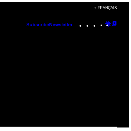
+ FRANÇAIS
Instagram
TikTok
YouTube
Google
Googl
Subscribe
Newsletter
Discover
Top
Posts