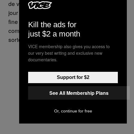
de vieillissement précoces. Peut-être qu’un
jour on arrivera à une compréhension assez
fine du développement du poulet pour savoir
Kill the ads for
comment modifier telle ou telle partie, de telle
just $2 a month
sorte qu’on puisse prédire un phénotype.
VICE membership also gives you access to
our very best writing and exclusive new
documentaries.
Support for $2
See All Membership Plans
Or, continue for free