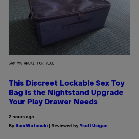
SAM WATANUKI FOR VICE
This Discreet Lockable Sex Toy
Bag Is the Nightstand Upgrade
Your Play Drawer Needs
2 hours ago
By
| Reviewed by
Sam Watanuki
Ysolt Usigan