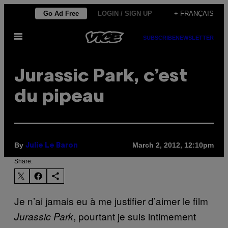
Skip
Go Ad Free
LOGIN / SIGN UP
+ FRANÇAIS
to
Open
content
SUBSCRIBE
NEWSLETTER
Menu
Jurassic Park, c’est
du pipeau
By
March 2, 2012, 12:10pm
Julie Le Baron
Share:
Je n’ai jamais eu à me justifier d’aimer le film
, pourtant je suis intimement
Jurassic Park