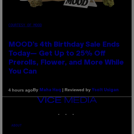
COURTESY OF MOOD
MOOD’s 4th Birthday Sale Ends
Today— Get Up to 25% Off
Prerolls, Flower, and More While
You Can
By
| Reviewed by
4 hours ago
Maha Haq
Ysolt Usigan
VICE
MEDIA
INSTAGRAM
TIKTOK
YOUTUBE
ABOUT