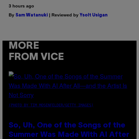
3 hours ago
By
| Reviewed by
Sam Watanuki
Ysolt Usigan
MORE
FROM VICE
(PHOTO BY TIM MOSENFELDER/GETTY IMAGES)
So, Uh, One of the Songs of the
Summer Was Made With AI After