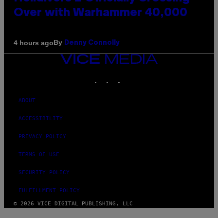
Over with Warhammer 40,000
By
4 hours ago
Denny Connolly
VICE
MEDIA
INSTAGRAM
TIKTOK
YOUTUBE
ABOUT
ACCESSIBILITY
PRIVACY POLICY
TERMS OF USE
SECURITY POLICY
FULFILLMENT POLICY
© 2026 VICE DIGITAL PUBLISHING, LLC