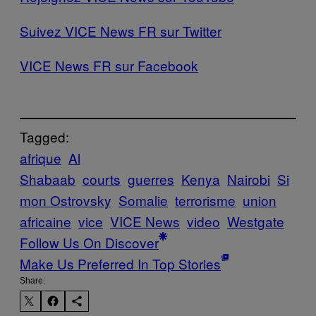
Suivez VICE News FR sur Twitter
VICE News FR sur Facebook
Tagged:
afrique
Al
Shabaab
courts
guerres
Kenya
Nairobi
Si
mon Ostrovsky
Somalie
terrorisme
union
africaine
vice
VICE News
video
Westgate
Follow Us On Discover
Make Us Preferred In Top Stories
Share: