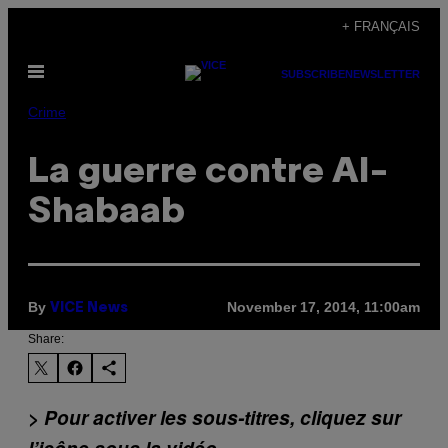
Skip
+ FRANÇAIS
to
Open
content
SUBSCRIBE
NEWSLETTER
Menu
Crime
La guerre contre Al-
Shabaab
By
November 17, 2014, 11:00am
VICE News
Share:
> Pour activer les sous-titres, cliquez sur