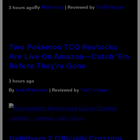
By
| Reviewed by
3 hours ago
Maha Haq
Ysolt Usigan
Two Pokemon TCG Restocks
Are Live On Amazon—Catch ‘Em
Before They’re Gone
3 hours ago
By
| Reviewed by
Sam Watanuki
Ysolt Usigan
SCREENSHOT: ARROWHEAD GAME STUDIOS
Helldivers 2 Officially Crossing