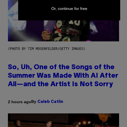
Or, continue for free
(PHOTO BY TIM MOSENFELDER/GETTY IMAGES)
So, Uh, One of the Songs of the
Summer Was Made With AI After
All—and the Artist Is Not Sorry
By
2 hours ago
Caleb Catlin