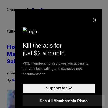
By
2 hours ago
Dan Milam
×
FLESHLIGHT
Kill the ads for
How To Stack Fleshlight’s Mix &
just $2 a month
Match, Build Your Own Combo
Sales Up To 30%
VICE membership also gives you access to
our very best writing and exclusive new
2 hours ago
documentaries.
By
| Reviewed by
Sam Watanuki
Ysolt Usigan
Support for $2
See All Membership Plans