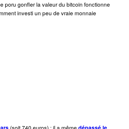
 poru gonfler la valeur du bitcoin fonctionne
cemment investi un peu de vraie monnaie
(soit 740 euros) ; il a même
lars
dépassé le