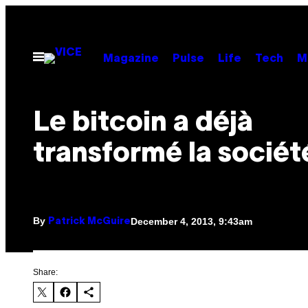
Skip
to
content
Open
Magazine
Pulse
Life
Tech
M
Menu
Le bitcoin a déjà
transformé la sociét
By
December 4, 2013, 9:43am
Patrick McGuire
Share: