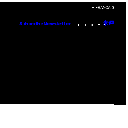
+ FRANÇAIS
Instagram
TikTok
YouTube
Google
Goog
Subscribe
Newsletter
Discove
Top
Posts