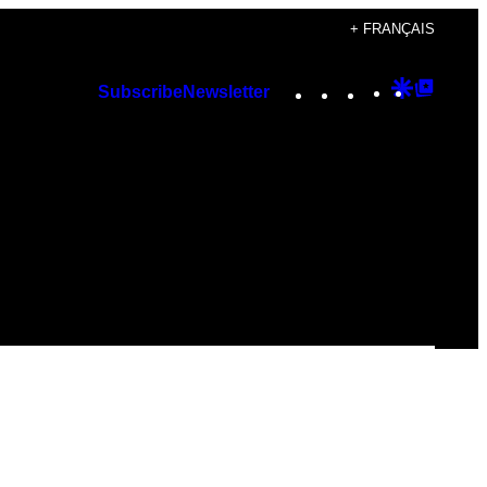
+ FRANÇAIS
Instagram
TikTok
YouTube
Google
Googl
Subscribe
Newsletter
Discover
Top
Posts