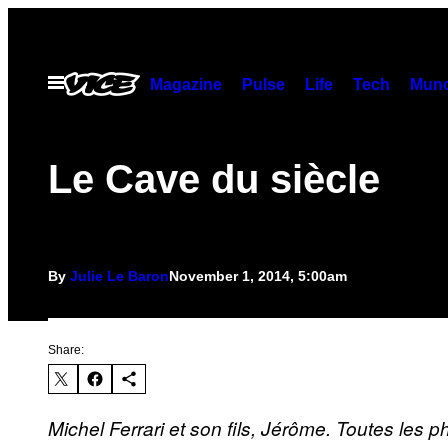
Skip
to
content
Open
Magazine
Pulse
Life
Tech
Munc
Menu
Le Cave du siècle
By
Julie Le Baron
November 1, 2014, 5:00am
Share:
Michel Ferrari et son fils, Jérôme.
Toutes les ph