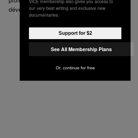
VICE membership also gives you access to
our very best writing and exclusive new
développement de satellites.
documentaries.
Support for $2
See All Membership Plans
Or, continue for free