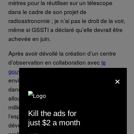
mètres pour la réutiliser sur un télescope
dans le cadre de son projet de
radioastronomie ; je n’ai pas le droit de la voir,
même si GSSTI a déclaré qu’elle devrait être
achevée en juin.
Après avoir dévoilé la création d’un centre
d’observation en collaboration avec
le
gouvernement sud-africain
, la GSSTI
×
envisage d’envoyer son premier satellite
dans l’espace en 2020. Le gouvernement a
alloué 38,5 millions de GHC (environ 9
millions d’euros) à la recherche nucléaire et à
Kill the ads for
l’espace en 2015. Son ambition est de
just $2 a month
développer l’éducation scientifique et de
profiter des retombées économiques du