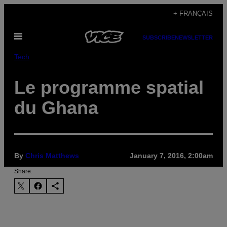
Skip
+ FRANÇAIS
to
Open
content
SUBSCRIBE
NEWSLETTER
Menu
Tech
Le programme spatial
du Ghana
By
Chris Matthews
January 7, 2016, 2:00am
Share: