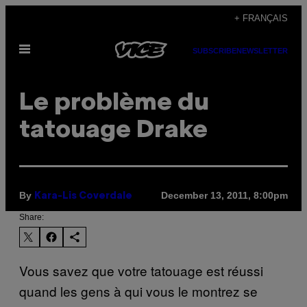
Skip
+ FRANÇAIS
to
Open
content
SUBSCRIBE
NEWSLETTER
Menu
Le problème du
tatouage Drake
By
December 13, 2011, 8:00pm
Kara-Lis Coverdale
Share:
Vous savez que votre tatouage est réussi
quand les gens à qui vous le montrez se