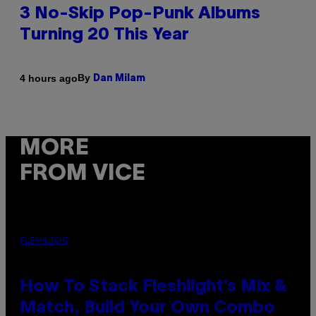
3 No-Skip Pop-Punk Albums
Turning 20 This Year
By
4 hours ago
Dan Milam
MORE
FROM VICE
FLESHLIGHT
How To Stack Fleshlight’s Mix &
Match, Build Your Own Combo