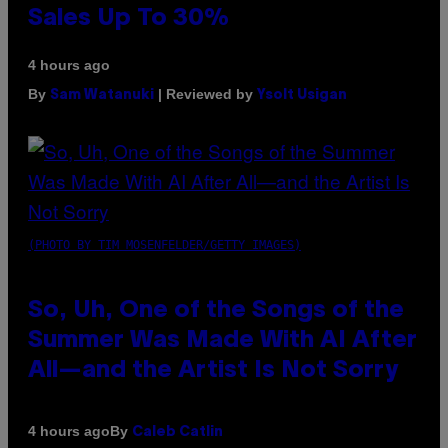
Sales Up To 30%
4 hours ago
By
| Reviewed by
Sam Watanuki
Ysolt Usigan
(PHOTO BY TIM MOSENFELDER/GETTY IMAGES)
So, Uh, One of the Songs of the
Summer Was Made With AI After
All—and the Artist Is Not Sorry
By
4 hours ago
Caleb Catlin